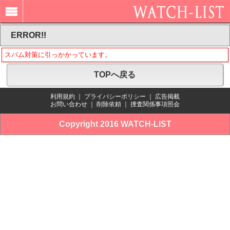
ERROR!!
スパム対策に引っかかっています。
TOPへ戻る
利用規約
｜
プライバシーポリシー
｜
広告掲載
お問い合わせ
｜
削除依頼
｜
捜査関係事項照会
Copyright 2016 WATCH-LIST