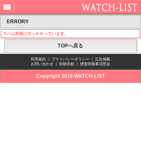
ERROR!!
スパム対策に引っかかっています。
TOPへ戻る
利用規約
｜
プライバシーポリシー
｜
広告掲載
お問い合わせ
｜
削除依頼
｜
捜査関係事項照会
Copyright 2016 WATCH-LIST