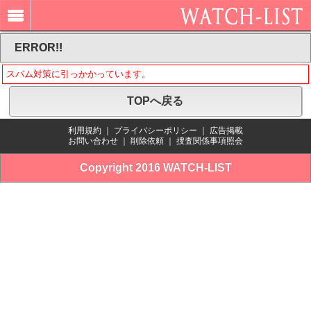
ERROR!!
スパム対策に引っかかっています。
TOPへ戻る
利用規約
｜
プライバシーポリシー
｜
広告掲載
お問い合わせ
｜
削除依頼
｜
捜査関係事項照会
Copyright 2016 WATCH-LIST