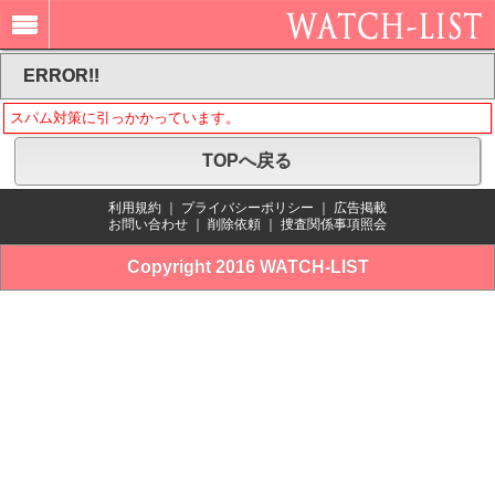
ERROR!!
スパム対策に引っかかっています。
TOPへ戻る
利用規約
｜
プライバシーポリシー
｜
広告掲載
お問い合わせ
｜
削除依頼
｜
捜査関係事項照会
Copyright 2016 WATCH-LIST