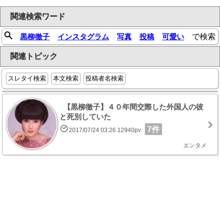
関連検索ワード
黒柳徹子
インスタグラム
写真
投稿
可愛い
で検索
関連トピック
スレタイ検索
本文検索
投稿者名検索
【黒柳徹子】４０年間交際した外国人の彼
と死別していた
7件
2017/07/24 03:26 12940pv
エンタメ