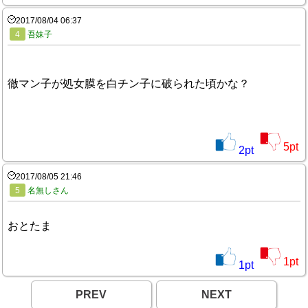
2017/08/04 06:37
4
吾妹子
徹マン子が処女膜を白チン子に破られた頃かな？
5
pt
2
pt
2017/08/05 21:46
5
名無しさん
おとたま
1
pt
1
pt
PREV
NEXT