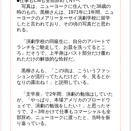
■仕事もCMも全部辞めてNYへ
写真は、ニューヨークに住んでいた38歳の
時のもの。黒柳さんは、1971年に1年間、ニュ
ーヨークのメアリーターサイ演劇学校に留学
したと言われており、その頃の写真だと思わ
れる。
「演劇学校の同級生に、自分のアパートで
ランチをご馳走して、お皿を洗ってるとこ
ろ」だそうで、上半身はバスト部分だけ覆わ
れただけの解放的な恰好だ。
黒柳さんも、「この頃は、こういうファッ
ションが流行ってたんだけど、今、見るとか
なりの露出ね！」と説明している。
「文学座」で2年間、演劇の勉強はしていた
が、「やっぱり、本場アメリカのブロードウ
ェイで、演劇の勉強をしたい！」と思ったそ
うで、2～3年かけて仕事もコマーシャルも全
部辞め、ニューヨークに渡ったと、当時を振
り返っている。