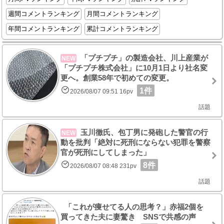
週間コメントランキング
月間コメントランキング
年間コメントランキング
累計コメントランキング
「プチプチ」の製造会社、川上産業が
NEW
「プチプチ株式会社」に10月1日より社名変
更へ。創業58年で初めての変更。
1件
2026/08/07 09:51 16pv
話題
玉川徹氏、包丁男に発砲した警官の行
NEW
動を批判「絶対に死刑にならない犯罪を警察
官が死刑にしてしまった」
8件
2026/08/07 08:48 231pv
話題
「これが痩せてる人の思考？」赤福2個を
買ってきた夫に妻驚き SNSで共感の声