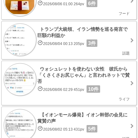
6件
2026/08/06 01:00 264pv
フード
トランプ大統領、イラン情勢を巡る発言で
巨額の利益か
3件
2026/08/04 00:13 205pv
話題
ウォシュレットを使わない女性 彼氏から
「くさくさお尻じゃん」と言われネットで賛
否
10件
2026/08/06 02:29 451pv
ライフ
【イオンモール爆発】イオン幹部の会見に
賞賛の声
5件
2026/08/02 05:13 431pv