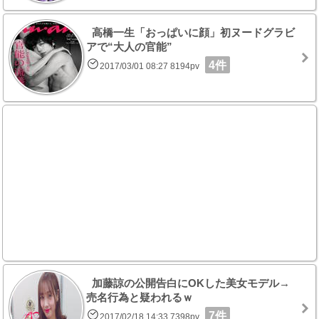
高橋一生「おっぱいに顔」初ヌードグラビ
アで“大人の官能”
4件
2017/03/01 08:27 8194pv
加藤諒の公開告白にOKした美女モデル→
売名行為と疑われるｗ
7件
2017/02/18 14:33 7398pv