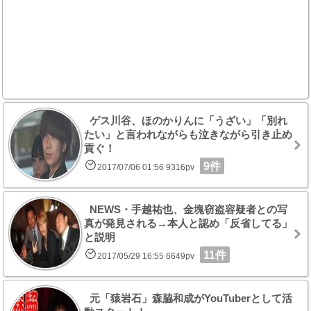
ゲス川谷、ほのかりんに「うざい」「別れ
たい」と言われながらも泣きながら引き止め
貢ぐ！
9件
2017/07/06 01:56 9316pv
NEWS・手越祐也、金塊窃盗容疑者との写
真が発見される→本人と認め「反省してる」
と説明
11件
2017/05/29 16:55 6649pv
元「猿岩石」森脇和成がYouTuberとして活