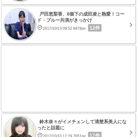
戸田恵梨香、6個下の成田凌と熱愛！コー
ド・ブルー共演がきっかけ
12件
2017/10/13 09:52 6878pv
鈴木奈々がイメチェンして清楚系美人にな
ったと話題に
17件
2017/10/10 17:29 7651pv