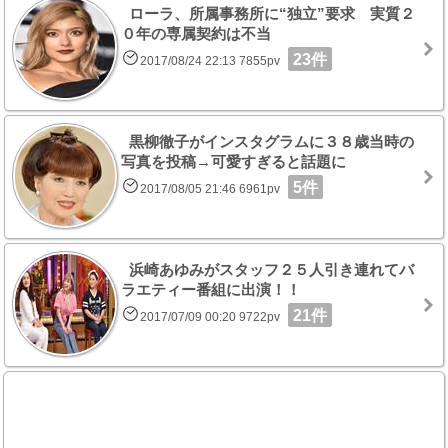
ローラ、所属事務所に“独立”要求 実質２
０年の専属契約は不当
23件
2017/08/24 22:13 7855pv
黒柳徹子がインスタグラムに３８歳当時の
写真を投稿→可愛すぎると話題に
5件
2017/08/05 21:46 6961pv
浜崎あゆみがスタッフ２５人引き連れてバ
ラエティー番組に出演！！
21件
2017/07/09 00:20 9722pv