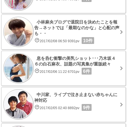
小林麻央ブログで退院日を決めたことを報
告→ネットでは「最期なのかな」と心配の声
も・・
10件
2017/02/08 06:50 9391pv
息を呑む衝撃の美乳ショット･･･乃木坂４
６の白石麻衣、話題の写真集が重版続々
6件
2017/02/06 11:22 6701pv
中川家、ライブで泣き止まない赤ちゃんに
神対応
9件
2017/02/05 02:40 8892pv