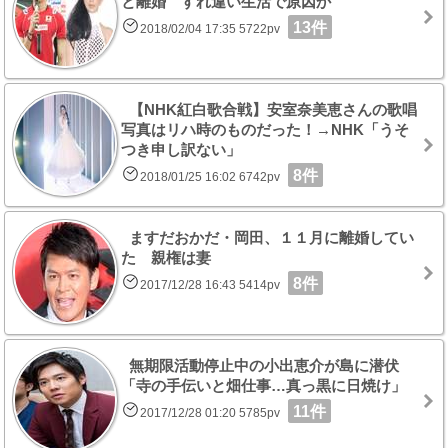
と離婚 すれ違い生活で原因か
13件
2018/02/04 17:35 5722pv
【NHK紅白歌合戦】安室奈美恵さんの歌唱
写真はリハ時のものだった！→NHK「うそ
つき申し訳ない」
8件
2018/01/25 16:02 6742pv
ますだおかだ・岡田、１１月に離婚してい
た 親権は妻
8件
2017/12/28 16:43 5414pv
無期限活動停止中の小出恵介が島に潜伏
「寺の手伝いと畑仕事…真っ黒に日焼け」
11件
2017/12/28 01:20 5785pv