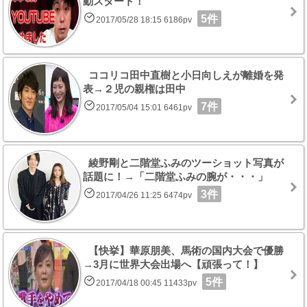
動スタート！
5件
2017/05/28 18:15 6186pv
ココリコ田中直樹と小日向しえが離婚を発
表→２児の親権は田中
7件
2017/05/04 15:01 6461pv
綾野剛と二階堂ふみのツーショット写真が
話題に！→「二階堂ふみの腕が・・・」
3件
2017/04/26 11:25 6474pv
【快挙】華原朋美、馬術の国内大会で優勝
→3月に世界大会出場へ【頑張って！】
5件
2017/04/18 00:45 11433pv