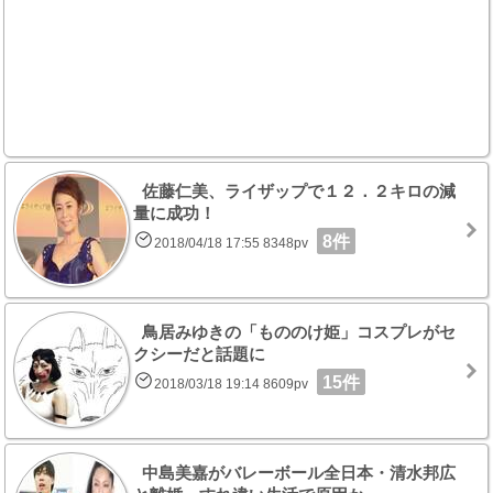
佐藤仁美、ライザップで１２．２キロの減
量に成功！
8件
2018/04/18 17:55 8348pv
鳥居みゆきの「もののけ姫」コスプレがセ
クシーだと話題に
15件
2018/03/18 19:14 8609pv
中島美嘉がバレーボール全日本・清水邦広