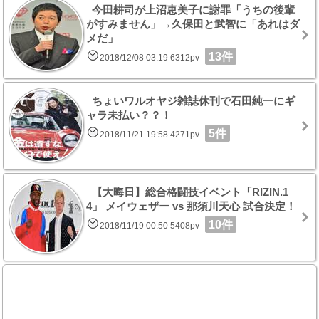
今田耕司が上沼恵美子に謝罪「うちの後輩
がすみません」→久保田と武智に「あれはダ
メだ」
13件
2018/12/08 03:19 6312pv
ちょいワルオヤジ雑誌休刊で石田純一にギ
ャラ未払い？？！
5件
2018/11/21 19:58 4271pv
【大晦日】総合格闘技イベント「RIZIN.1
4」 メイウェザー vs 那須川天心 試合決定！
10件
2018/11/19 00:50 5408pv