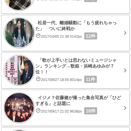
松居一代、離婚騒動に「もう疲れちゃっ
た」 ついに終戦か
12件
2017/10/05 21:38 5142pv
「歌が上手いとは思わないミュージシャ
ン」ランキング→歌姫・浜崎あゆみが７
位！！
11件
2017/09/27 18:05 8014pv
イジメ？佐藤健が撮った集合写真が「ひど
すぎる」と話題に
18件
2017/09/17 21:02 9638pv