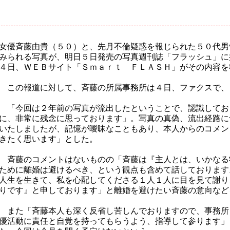
女優斉藤由貴（５０）と、先月不倫疑惑を報じられた５０代男
みられる写真が、明日５日発売の写真週刊誌「フラッシュ」に
４日、ＷＥＢサイト「Ｓｍａｒｔ ＦＬＡＳＨ」がその内容を
この報道に対して、斉藤の所属事務所は４日、ファクスで、
「今回は２年前の写真が流出したということで、認識してお
に、非常に残念に思っております」。写真の真偽、流出経路に
いたしましたが、記憶が曖昧なこともあり、本人からのコメン
きたく思います」とした。
斉藤のコメントはないものの「斉藤は『主人とは、いかなる
ために離婚は避けるべき、という観点も含めて話しております
人生を生きて、私を心配してくださる１人１人に目を見て謝り
りです』と申しております」と離婚を避けたい斉藤の意向など
また「斉藤本人も深く反省し苦しんでおりますので、事務所
優活動に責任と自覚を持ってもらうよう、指導して参ります」