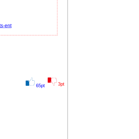
s-ent
3
pt
65
pt