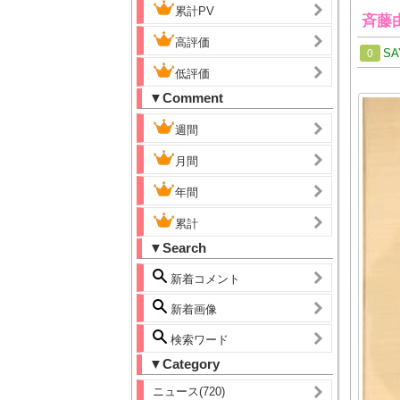
累計PV
斉藤
高評価
SA
0
低評価
▼Comment
週間
月間
年間
累計
▼Search
新着コメント
新着画像
検索ワード
▼Category
ニュース(720)