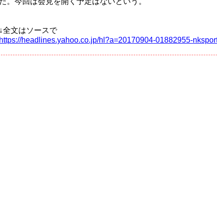
た。今回は会見を開く予定はないという。
↓全文はソースで
https://headlines.yahoo.co.jp/hl?a=20170904-01882955-nksport