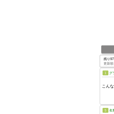
残り9
更新順
グ
1
こんな
名
5