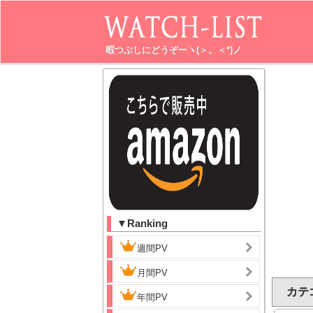
暇つぶしにどうぞーヽ(＞。＜*)ノ
▼Ranking
週間PV
月間PV
カテ
年間PV