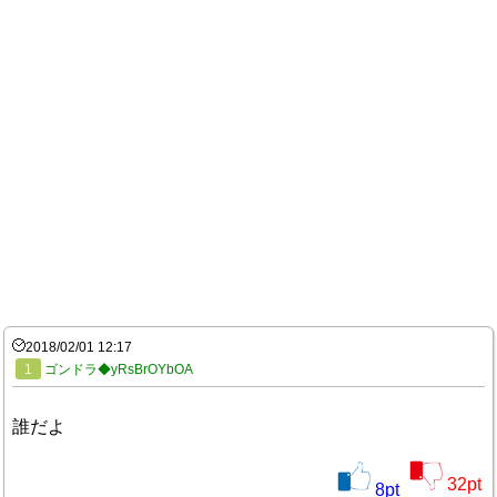
2018/02/01 12:17
1
ゴンドラ◆yRsBrOYbOA
誰だよ
32
pt
8
pt