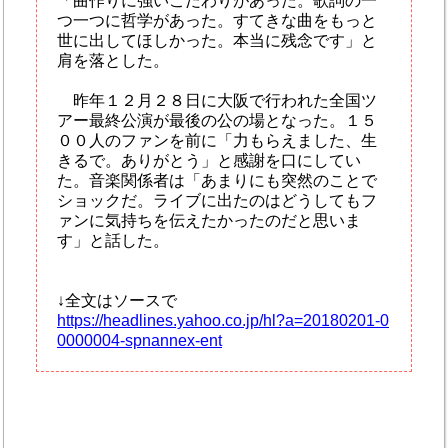
「曲作りに強いこだわりがあった。歌詞の一
つ一つに哲学があった。すてきな曲をもっと
世に出してほしかった。本当に残念です」と
肩を落とした。
昨年１２月２８日に大阪で行われた全国ツ
アー最終公演が最後の公の場となった。１５
００人のファンを前に「力もらえました、生
きるで。ありがとう」と感謝を口にしてい
た。音楽関係者は「あまりにも突然のことで
ショックだ。ライブに出たのはどうしてもフ
ァンに気持ちを伝えたかったのだと思いま
す」と話した。
↓全文はソースで
https://headlines.yahoo.co.jp/hl?a=20180201-0
0000004-spnannex-ent