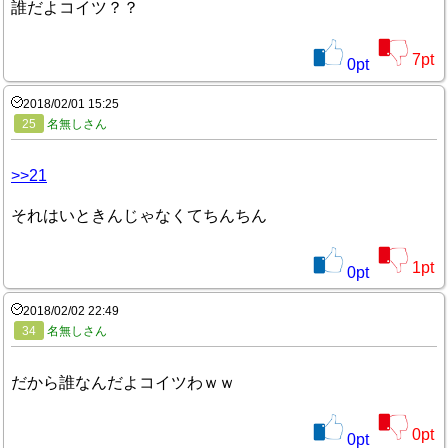
誰だよコイツ？？
7
pt
0
pt
2018/02/01 15:25
25
名無しさん
>>21
それはいときんじゃなくてちんちん
1
pt
0
pt
2018/02/02 22:49
34
名無しさん
だから誰なんだよコイツわｗｗ
0
pt
0
pt