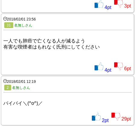
3
pt
4
pt
2018/02/01 23:56
31
名無しさん
一人でも肺癌で亡くなる人が減るよう
有害な喫煙者はもれなく氏刑にしてください
6
pt
4
pt
2018/02/01 12:19
2
名無しさん
バイバイ＼(^o^)／
29
pt
2
pt