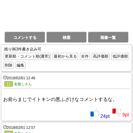
コメントする
検索
画像一覧
残り963件書き込み可
更新順・コメント順(通常)
最初から見る
全件
高評価順
低評価順
削除
編集
2018/02/01 12:46
11
名無しさん
お前らまじでイトキンの悪ふざけなコメントするな。
9
pt
24
pt
2018/02/01 12:57