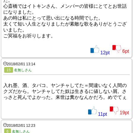
た。
心斎橋ではイトキンさん、メンバーの皆様にとてとお世話
になりました。
あの時は私にとって思い出になる時間でした。
太くて短い人生となりましたが素敵な歌をありがとうござ
いました。
ご冥福をお祈りします。
6
pt
12
pt
2018/02/01 13:14
15
名無しさん
入れ墨、酒、タバコ、ヤンチャしてた＝間違いなく人間の
クズだから。ヤンチャしてた奴は生きるに値しない屑。さ
っさと死んでよかった。来世は糞かなんかだろ。めでてぇ
19
pt
11
pt
2018/02/01 12:23
6
名無しさん