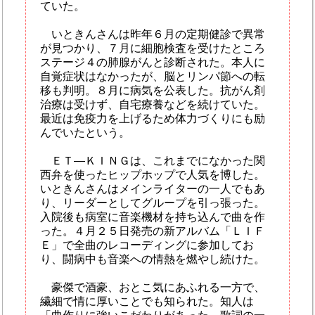
ていた。
いときんさんは昨年６月の定期健診で異常
が見つかり、７月に細胞検査を受けたところ
ステージ４の肺腺がんと診断された。本人に
自覚症状はなかったが、脳とリンパ節への転
移も判明。８月に病気を公表した。抗がん剤
治療は受けず、自宅療養などを続けていた。
最近は免疫力を上げるため体力づくりにも励
んでいたという。
ＥＴ―ＫＩＮＧは、これまでになかった関
西弁を使ったヒップホップで人気を博した。
いときんさんはメインライターの一人でもあ
り、リーダーとしてグループを引っ張った。
入院後も病室に音楽機材を持ち込んで曲を作
った。４月２５日発売の新アルバム「ＬＩＦ
Ｅ」で全曲のレコーディングに参加してお
り、闘病中も音楽への情熱を燃やし続けた。
豪傑で酒豪、おとこ気にあふれる一方で、
繊細で情に厚いことでも知られた。知人は