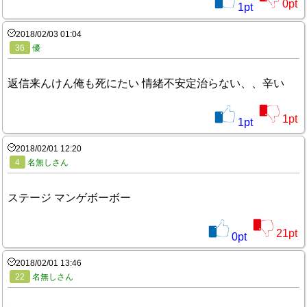
0
pt
1
pt
2018/02/03 01:04
36
優
返信来んけん俺も死にたい 情緒不安定治らない、、辛い
1
pt
1
pt
2018/02/01 12:20
4
名無しさん
ステージ マンゲボーボー
21
pt
0
pt
2018/02/01 13:46
22
名無しさん