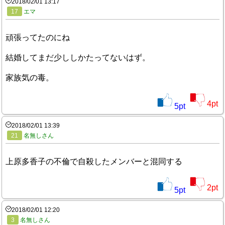
2018/02/01 13:17
17
エマ
頑張ってたのにね
結婚してまだ少ししかたってないはず。
家族気の毒。
4
pt
5
pt
2018/02/01 13:39
21
名無しさん
上原多香子の不倫で自殺したメンバーと混同する
2
pt
5
pt
2018/02/01 12:20
3
名無しさん