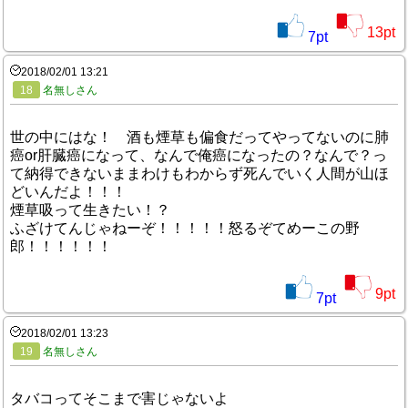
13
pt
7
pt
2018/02/01 13:21
18
名無しさん
世の中にはな！ 酒も煙草も偏食だってやってないのに肺
癌or肝臓癌になって、なんで俺癌になったの？なんで？っ
て納得できないままわけもわからず死んでいく人間が山ほ
どいんだよ！！！
煙草吸って生きたい！？
ふざけてんじゃねーぞ！！！！！怒るぞてめーこの野
郎！！！！！！
9
pt
7
pt
2018/02/01 13:23
19
名無しさん
タバコってそこまで害じゃないよ