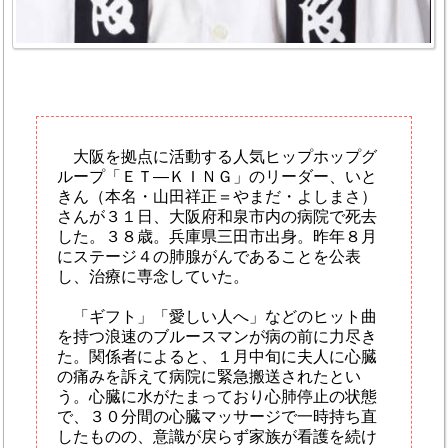
大阪を拠点に活動する人気ヒップホップグ
ループ「ＥＴ―ＫＩＮＧ」のリーダー、いと
きん（本名・山田祥正＝やまだ・よしまさ）
さんが３１日、大阪府和泉市内の病院で死去
した。３８歳。兵庫県三田市出身。昨年８月
にステージ４の肺腺がんであることを公表
し、治療に専念していた。
「ギフト」「愛しい人へ」などのヒット曲
を持つ浪速のブルースマンが病の前に力尽き
た。関係者によると、１月中旬に夫人に心臓
の痛みを訴えて病院に緊急搬送されたとい
う。心臓に水がたまっており心肺停止の状態
で、３０分間の心臓マッサージで一時持ち直
したものの、意識が戻らず家族が看護を続け