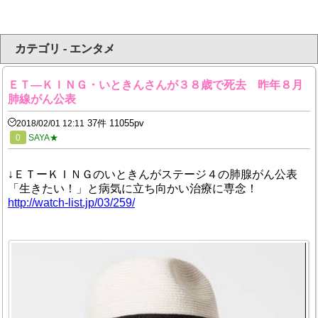
カテゴリ - エンタメ
ＥＴ―ＫＩＮＧ・いときんさんが３８歳で死去 昨年８月
肺線がん公表
37件 11055pv
2018/02/01 12:11
0
SAYA★
↓ＥＴーＫＩＮＧのいときんがステージ４の肺腺がん公表
「生きたい！」と病気に立ち向かい治療に専念！
http://watch-list.jp/03/259/