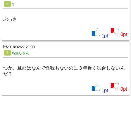
6
q
ぶっさ
0
pt
1
pt
2018/02/27 21:39
7
名無しさん
つか、旦那はなんで怪我もないのに３年近く試合しないん
だ？
0
pt
1
pt