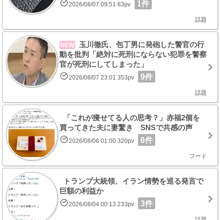
1件
2026/08/07 09:51 83pv
話題
玉川徹氏、包丁男に発砲した警官の行
NEW
動を批判「絶対に死刑にならない犯罪を警察
官が死刑にしてしまった」
9件
2026/08/07 23:01 353pv
話題
「これが痩せてる人の思考？」赤福2個を
買ってきた夫に妻驚き SNSで共感の声
6件
2026/08/06 01:00 320pv
フード
トランプ大統領、イラン情勢を巡る発言で
巨額の利益か
3件
2026/08/04 00:13 233pv
話題