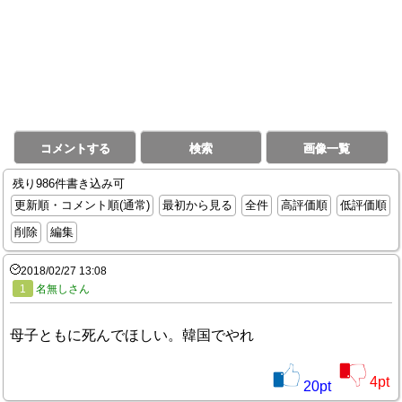
コメントする
検索
画像一覧
残り986件書き込み可
更新順・コメント順(通常)
最初から見る
全件
高評価順
低評価順
削除
編集
2018/02/27 13:08
1
名無しさん
母子ともに死んでほしい。韓国でやれ
4
pt
20
pt