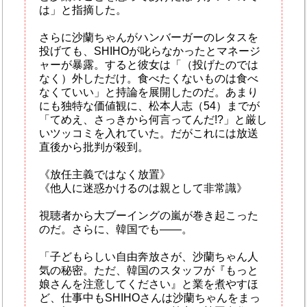
は」と指摘した。
さらに沙蘭ちゃんがハンバーガーのレタスを
投げても、SHIHOが叱らなかったとマネージ
ャーが暴露。すると彼女は「（投げたのでは
なく）外しただけ。食べたくないものは食べ
なくていい」と持論を展開したのだ。あまり
にも独特な価値観に、松本人志（54）までが
「てめえ、さっきから何言ってんだ!?」と厳し
いツッコミを入れていた。だがこれには放送
直後から批判が殺到。
《放任主義ではなく放置》
《他人に迷惑かけるのは親として非常識》
視聴者から大ブーイングの嵐が巻き起こった
のだ。さらに、韓国でも――。
「子どもらしい自由奔放さが、沙蘭ちゃん人
気の秘密。ただ、韓国のスタッフが『もっと
娘さんを注意してください』と業を煮やすほ
ど、仕事中もSHIHOさんは沙蘭ちゃんをまっ