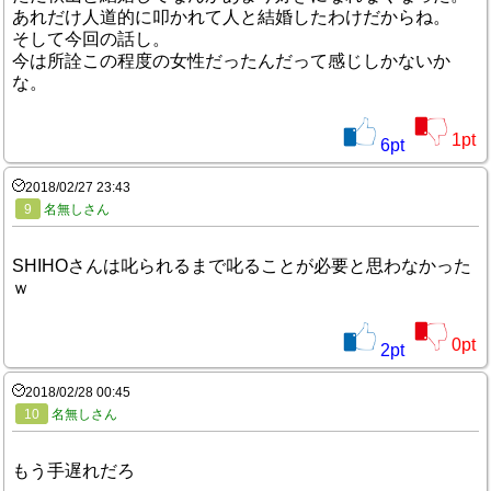
あれだけ人道的に叩かれて人と結婚したわけだからね。
そして今回の話し。
今は所詮この程度の女性だったんだって感じしかないか
な。
1
pt
6
pt
2018/02/27 23:43
9
名無しさん
SHIHOさんは叱られるまで叱ることが必要と思わなかった
ｗ
0
pt
2
pt
2018/02/28 00:45
10
名無しさん
もう手遅れだろ