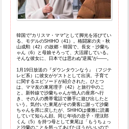
韓国で“カリスマ・ママ”として脚光を浴びてい
る、モデルのSHIHO（41）。格闘家の夫・秋
山成勲（42）の故郷・韓国で、長女・沙蘭ち
ゃん（6）と母娘そろって、大活躍している。
そんな彼女に、日本では思わぬ“逆風”が――。
1月19日放送の『ダウンタウンなう』（フジテ
レビ系）に彼女がゲストとして出演。子育て
に関するエピソードが紹介された。ひとつ
は、ママ友の東尾理子（42）と旅行中のこ
と。新幹線で沙蘭ちゃんが他人の座席へ行
き、その人の携帯電話で勝手に遊び出したと
いう。気付いた東尾がその乗客に謝って沙蘭
ちゃんを席に戻したが、SHIHOは優雅に読書
していて知らん顔。同じ年頃の息子・理汰郎
くん（5）を持つ母として東尾は「もうちょっ
と沙蘭のことを怒ってあげたほうがいいので