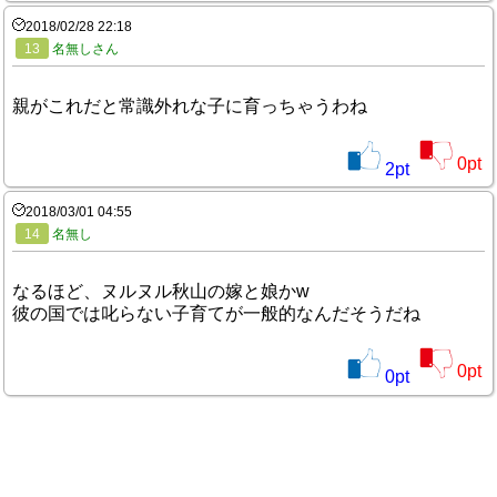
2018/02/28 22:18
13
名無しさん
親がこれだと常識外れな子に育っちゃうわね
0
pt
2
pt
2018/03/01 04:55
14
名無し
なるほど、ヌルヌル秋山の嫁と娘かw
彼の国では叱らない子育てが一般的なんだそうだね
0
pt
0
pt