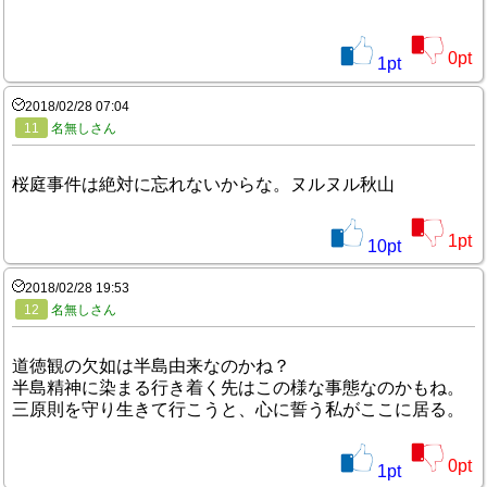
0
pt
1
pt
2018/02/28 07:04
11
名無しさん
桜庭事件は絶対に忘れないからな。ヌルヌル秋山
1
pt
10
pt
2018/02/28 19:53
12
名無しさん
道徳観の欠如は半島由来なのかね？
半島精神に染まる行き着く先はこの様な事態なのかもね。
三原則を守り生きて行こうと、心に誓う私がここに居る。
0
pt
1
pt