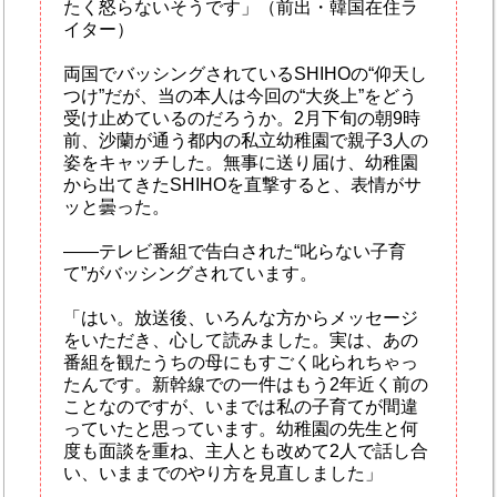
たく怒らないそうです」（前出・韓国在住ラ
イター）
両国でバッシングされているSHIHOの“仰天し
つけ”だが、当の本人は今回の“大炎上”をどう
受け止めているのだろうか。2月下旬の朝9時
前、沙蘭が通う都内の私立幼稚園で親子3人の
姿をキャッチした。無事に送り届け、幼稚園
から出てきたSHIHOを直撃すると、表情がサ
ッと曇った。
――テレビ番組で告白された“叱らない子育
て”がバッシングされています。
「はい。放送後、いろんな方からメッセージ
をいただき、心して読みました。実は、あの
番組を観たうちの母にもすごく叱られちゃっ
たんです。新幹線での一件はもう2年近く前の
ことなのですが、いまでは私の子育てが間違
っていたと思っています。幼稚園の先生と何
度も面談を重ね、主人とも改めて2人で話し合
い、いままでのやり方を見直しました」