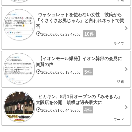
ウォシュレットを使わない女性 彼氏から
「くさくさお尻じゃん」と言われネットで賛
否
10件
2026/08/06 02:29 476pv
ライフ
【イオンモール爆発】イオン幹部の会見に
賞賛の声
5件
2026/08/02 05:13 455pv
話題
ヒカキン、8月1日オープンの「みそきん」
大阪店を公開 規模は過去最大に
4件
2026/07/31 05:44 303pv
フード