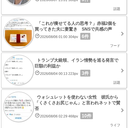
話題
「これが痩せてる人の思考？」赤福2個を
買ってきた夫に妻驚き SNSで共感の声
6件
2026/08/06 01:00 304pv
フード
トランプ大統領、イラン情勢を巡る発言で
巨額の利益か
3件
2026/08/04 00:13 223pv
話題
ウォシュレットを使わない女性 彼氏から
「くさくさお尻じゃん」と言われネットで賛
否
10件
2026/08/06 02:29 468pv
ライフ