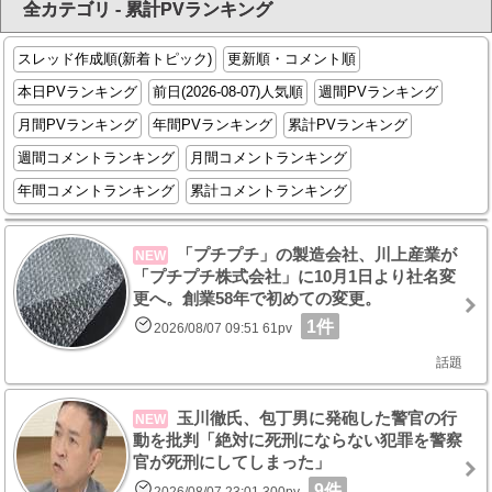
全カテゴリ - 累計PVランキング
スレッド作成順(新着トピック)
更新順・コメント順
本日PVランキング
前日(2026-08-07)人気順
週間PVランキング
月間PVランキング
年間PVランキング
累計PVランキング
週間コメントランキング
月間コメントランキング
年間コメントランキング
累計コメントランキング
「プチプチ」の製造会社、川上産業が
NEW
「プチプチ株式会社」に10月1日より社名変
更へ。創業58年で初めての変更。
1件
2026/08/07 09:51 61pv
話題
玉川徹氏、包丁男に発砲した警官の行
NEW
動を批判「絶対に死刑にならない犯罪を警察
官が死刑にしてしまった」
9件
2026/08/07 23:01 300pv