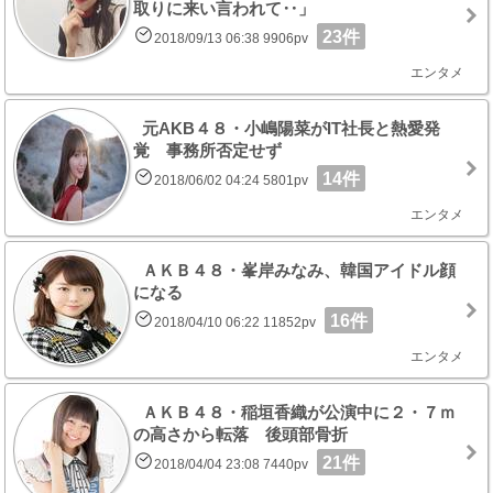
取りに来い言われて‥」
23件
2018/09/13 06:38 9906pv
エンタメ
元AKB４８・小嶋陽菜がIT社長と熱愛発
覚 事務所否定せず
14件
2018/06/02 04:24 5801pv
エンタメ
ＡＫＢ４８・峯岸みなみ、韓国アイドル顔
になる
16件
2018/04/10 06:22 11852pv
エンタメ
ＡＫＢ４８・稲垣香織が公演中に２・７ｍ
の高さから転落 後頭部骨折
21件
2018/04/04 23:08 7440pv