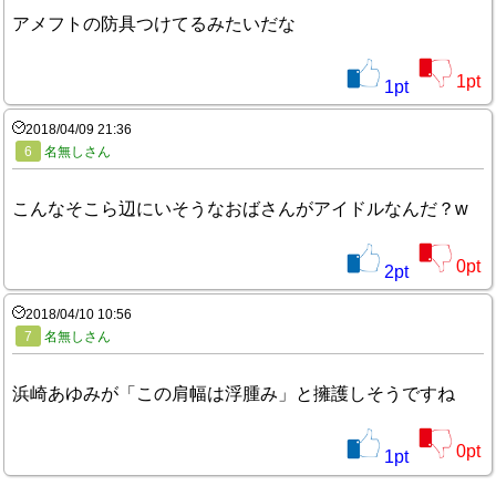
アメフトの防具つけてるみたいだな
1
pt
1
pt
2018/04/09 21:36
6
名無しさん
こんなそこら辺にいそうなおばさんがアイドルなんだ？w
0
pt
2
pt
2018/04/10 10:56
7
名無しさん
浜崎あゆみが「この肩幅は浮腫み」と擁護しそうですね
0
pt
1
pt