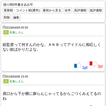
残り992件書き込み可
更新順・コメント順(通常)
最初から見る
全件
高評価順
低評価順
削除
編集
2018/04/09 05:55
3
名無しさん
総監督って何すんのかな。ＡＫＢってアイドルに相応しく
ない奴ばかりだよな。
3
pt
1
pt
2018/04/08 23:45
1
名無しさん
肩口から下が横に膨らんじゃってるからごつくみえてるの
ね