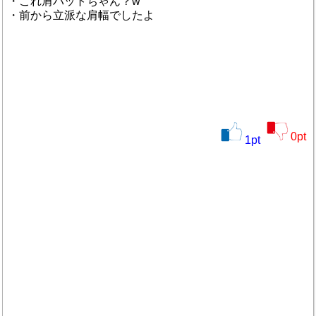
・これ肩パットちゃん？w
・前から立派な肩幅でしたよ
0
pt
1
pt