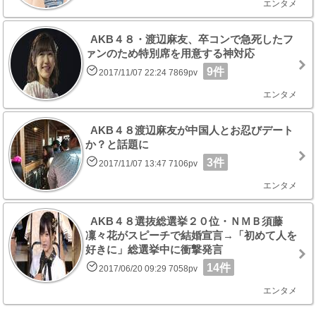
エンタメ
AKB４８・渡辺麻友、卒コンで急死したフ
ァンのため特別席を用意する神対応
9件
2017/11/07 22:24 7869pv
エンタメ
AKB４８渡辺麻友が中国人とお忍びデート
か？と話題に
3件
2017/11/07 13:47 7106pv
エンタメ
AKB４８選抜総選挙２０位・ＮＭＢ須藤
凜々花がスピーチで結婚宣言→「初めて人を
好きに」総選挙中に衝撃発言
14件
2017/06/20 09:29 7058pv
エンタメ