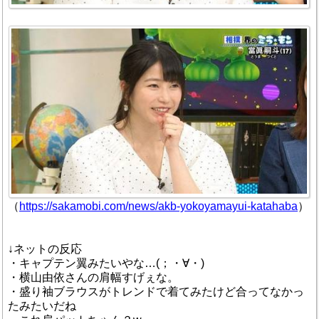
（
https://sakamobi.com/news/akb-yokoyamayui-katahaba
）
↓ネットの反応
・キャプテン翼みたいやな…(；・∀・)
・横山由依さんの肩幅すげぇな。
・盛り袖ブラウスがトレンドで着てみたけど合ってなかっ
たみたいだね