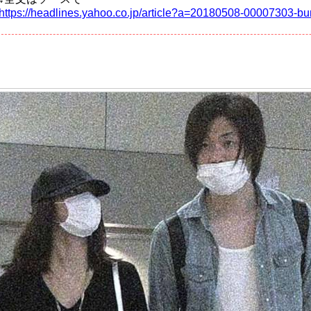
https://headlines.yahoo.co.jp/article?a=20180508-00007303-b