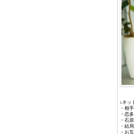
↓ネッ
・相手
・恋多
・石原
・結局
・お互