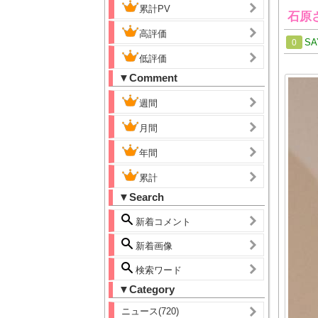
累計PV
石原
高評価
SA
0
低評価
▼Comment
週間
月間
年間
累計
▼Search
新着コメント
新着画像
検索ワード
▼Category
ニュース(720)