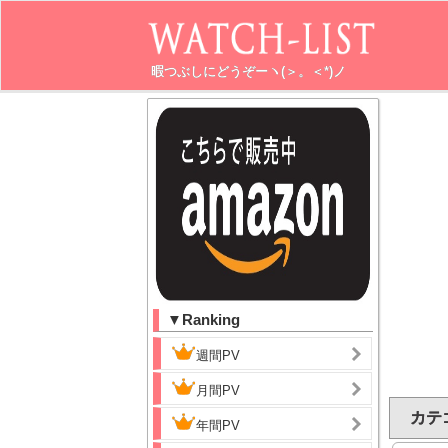
暇つぶしにどうぞーヽ(＞。＜*)ノ
▼Ranking
週間PV
月間PV
カテ
年間PV