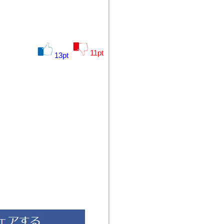
11
pt
13
pt