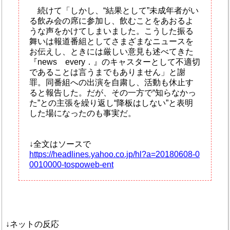
続けて「しかし、“結果として”未成年者がい
る飲み会の席に参加し、飲むことをあおるよ
うな声をかけてしまいました。こうした振る
舞いは報道番組としてさまざまなニュースを
お伝えし、ときには厳しい意見も述べてきた
『news every．』のキャスターとして不適切
であることは言うまでもありません」と謝
罪。同番組への出演を自粛し、活動も休止す
ると報告した。だが、その一方で“知らなかっ
た”との主張を繰り返し“降板はしない”と表明
した場になったのも事実だ。
↓全文はソースで
https://headlines.yahoo.co.jp/hl?a=20180608-0
0010000-tospoweb-ent
↓ネットの反応