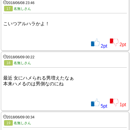
2018/06/08 23:46
17
名無しさん
こいつアルハラかよ！
2
pt
2
pt
2018/06/09 00:22
18
名無しさん
最近 女にハメられる男増えたなぁ
本来ハメるのは男側なのにね
1
pt
5
pt
2018/06/09 00:34
19
名無しさん