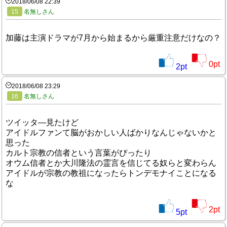
2018/06/08 22:39
15
名無しさん
加藤は主演ドラマが7月から始まるから厳重注意だけなの？
0
pt
2
pt
2018/06/08 23:29
16
名無しさん
ツイッタ―見たけど
アイドルファンて脳がおかしい人ばかりなんじゃないかと
思った
カルト宗教の信者という言葉がぴったり
オウム信者とか大川隆法の霊言を信じてる奴らと変わらん
アイドルが宗教の教祖になったらトンデモナイことになる
な
2
pt
5
pt