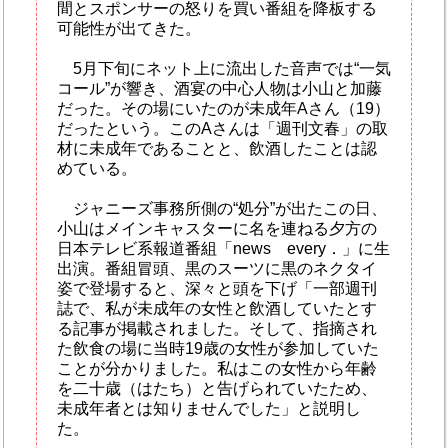
間とスポンサーの怒りを買い番組を降板する
可能性が出てきた。
5月下旬にネット上に流出した音声では“一気
コール”が響き、酒宴の中心人物は小山と加藤
だった。その場にいたのが未成年Aさん（19）
だったという。このAさんは「週刊文春」の取
材に未成年であることと、飲酒したことは認
めている。
ジャニーズ事務所側の“処分”が出たこの日、
小山はメインキャスターに名を連ねる夕方の
日本テレビ系報道番組「news every．」に生
出演。番組冒頭、黒のスーツに黒のネクタイ
姿で登場すると、深々と頭を下げ「一部週刊
誌で、私が未成年の女性と飲酒していたとす
る記事が掲載されました。そして、指摘され
た飲食の場に当時19歳の女性が参加していた
ことが分かりました。私はこの女性から年齢
を二十歳（はたち）と告げられていたため、
未成年者とは知りませんでした」と説明し
た。