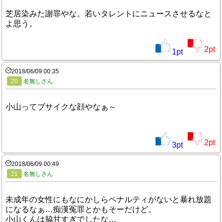
芝居染みた謝罪やな。若いタレントにニュースさせるなと
よ思う。
2
pt
1
pt
2018/06/09 00:35
20
名無しさん
小山ってブサイクな顔やなぁ～
2
pt
3
pt
2018/06/09 00:49
21
名無しさん
未成年の女性にもなにかしらペナルティがないと暴れ放題
になるなぁ…痴漢冤罪とかもそーだけど。
小山くんは脇甘すぎでしたな…