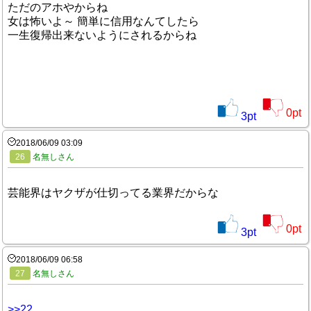
ただのアホやからね
女は怖いよ～ 簡単に信用なんてしたら
一生復帰出来ないようにされるからね
0
pt
3
pt
2018/06/09 03:09
26
名無しさん
芸能界はヤクザが仕切ってる業界だからな
0
pt
3
pt
2018/06/09 06:58
27
名無しさん
>>22