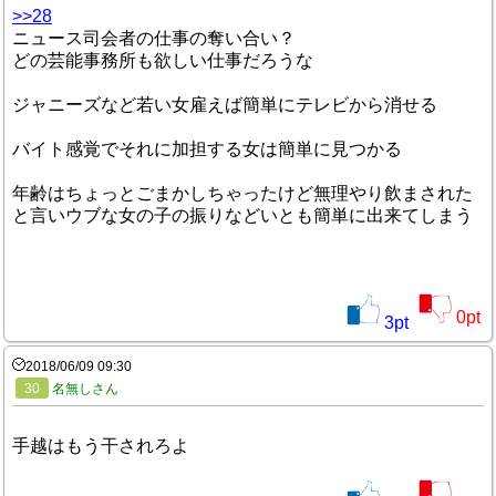
>>28
ニュース司会者の仕事の奪い合い？
どの芸能事務所も欲しい仕事だろうな
ジャニーズなど若い女雇えば簡単にテレビから消せる
バイト感覚でそれに加担する女は簡単に見つかる
年齢はちょっとごまかしちゃったけど無理やり飲まされた
と言いウブな女の子の振りなどいとも簡単に出来てしまう
0
pt
3
pt
2018/06/09 09:30
30
名無しさん
手越はもう干されろよ