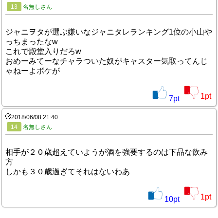
13
名無しさん
ジャニヲタが選ぶ嫌いなジャニタレランキング1位の小山や
っちまったなw
これで殿堂入りだろw
おめーみてーなチャラついた奴がキャスター気取ってんじ
ゃねーよボケが
1
pt
7
pt
2018/06/08 21:40
14
名無しさん
相手が２０歳超えていようが酒を強要するのは下品な飲み
方
しかも３０歳過ぎてそれはないわあ
1
pt
10
pt