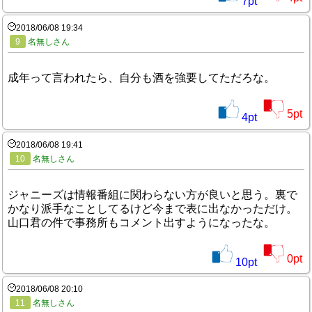
7
pt
2018/06/08 19:34
9
名無しさん
成年って言われたら、自分も酒を強要してただろな。
5
pt
4
pt
2018/06/08 19:41
10
名無しさん
ジャニーズは情報番組に関わらない方が良いと思う。裏で
かなり派手なことしてるけど今まで表に出なかっただけ。
山口君の件で事務所もコメント出すようになったな。
0
pt
10
pt
2018/06/08 20:10
11
名無しさん