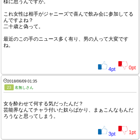
様に思うんですが。
これ女性は相手がジャニーズで喜んで飲み会に参加してる
んですよね？
二十歳と偽って。
最近のこの手のニュース多く有り、男の人って大変です
ね。
0
pt
4
pt
2018/06/09 01:35
23
名無しさん
女を酔わせて何する気だったんだ？
芸能界なんてチャラ付いた奴らばかり、まぁこんなもんだ
ろうなと思ってしまう。
1
pt
3
pt