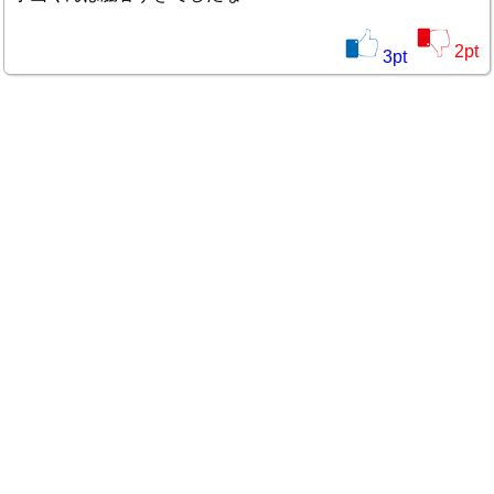
2
pt
3
pt