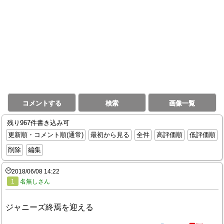
コメントする
検索
画像一覧
残り967件書き込み可
更新順・コメント順(通常)
最初から見る
全件
高評価順
低評価順
削除
編集
2018/06/08 14:22
1
名無しさん
ジャニーズ終焉を迎える