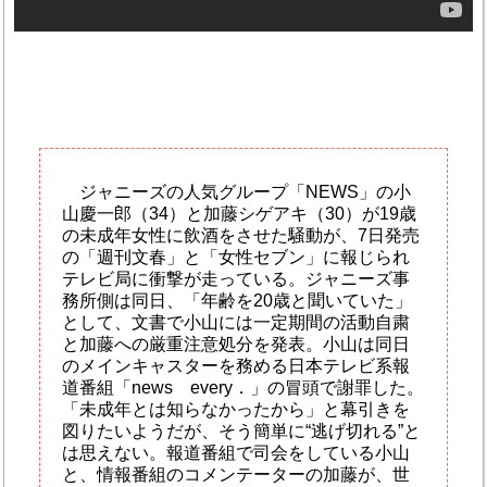
ジャニーズの人気グループ「NEWS」の小
山慶一郎（34）と加藤シゲアキ（30）が19歳
の未成年女性に飲酒をさせた騒動が、7日発売
の「週刊文春」と「女性セブン」に報じられ
テレビ局に衝撃が走っている。ジャニーズ事
務所側は同日、「年齢を20歳と聞いていた」
として、文書で小山には一定期間の活動自粛
と加藤への厳重注意処分を発表。小山は同日
のメインキャスターを務める日本テレビ系報
道番組「news every．」の冒頭で謝罪した。
「未成年とは知らなかったから」と幕引きを
図りたいようだが、そう簡単に“逃げ切れる”と
は思えない。報道番組で司会をしている小山
と、情報番組のコメンテーターの加藤が、世