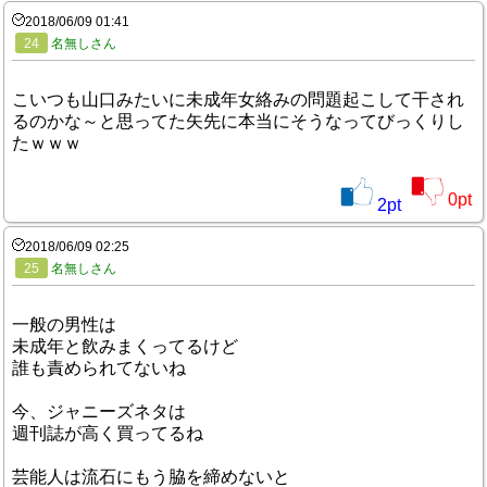
2018/06/09 01:41
24
名無しさん
こいつも山口みたいに未成年女絡みの問題起こして干され
るのかな～と思ってた矢先に本当にそうなってびっくりし
たｗｗｗ
0
pt
2
pt
2018/06/09 02:25
25
名無しさん
一般の男性は
未成年と飲みまくってるけど
誰も責められてないね
今、ジャニーズネタは
週刊誌が高く買ってるね
芸能人は流石にもう脇を締めないと