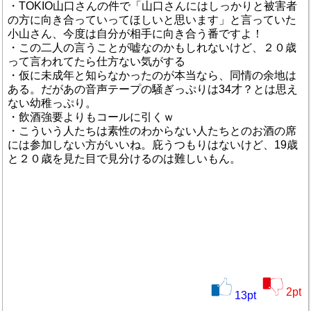
・TOKIO山口さんの件で「山口さんにはしっかりと被害者
の方に向き合っていってほしいと思います」と言っていた
小山さん、今度は自分が相手に向き合う番ですよ！
・この二人の言うことが嘘なのかもしれないけど、２０歳
って言われてたら仕方ない気がする
・仮に未成年と知らなかったのが本当なら、同情の余地は
ある。だがあの音声テープの騒ぎっぷりは34才？とは思え
ない幼稚っぷり。
・飲酒強要よりもコールに引くｗ
・こういう人たちは素性のわからない人たちとのお酒の席
には参加しない方がいいね。庇うつもりはないけど、19歳
と２０歳を見た目で見分けるのは難しいもん。
2
pt
13
pt