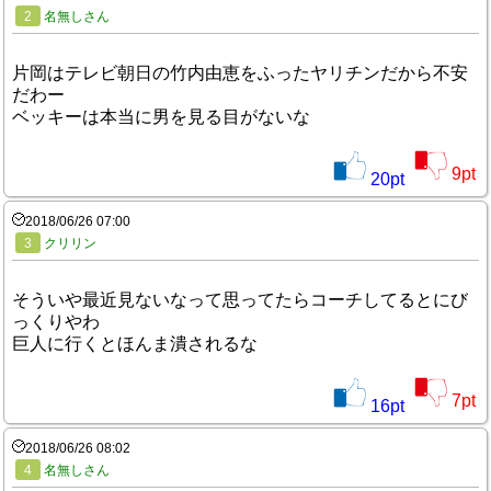
2
名無しさん
片岡はテレビ朝日の竹内由恵をふったヤリチンだから不安
だわー
ベッキーは本当に男を見る目がないな
9
pt
20
pt
2018/06/26 07:00
3
クリリン
そういや最近見ないなって思ってたらコーチしてるとにび
っくりやわ
巨人に行くとほんま潰されるな
7
pt
16
pt
2018/06/26 08:02
4
名無しさん