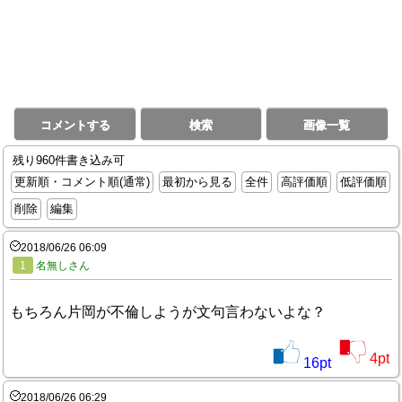
コメントする
検索
画像一覧
残り960件書き込み可
更新順・コメント順(通常)
最初から見る
全件
高評価順
低評価順
削除
編集
2018/06/26 06:09
1
名無しさん
もちろん片岡が不倫しようが文句言わないよな？
4
pt
16
pt
2018/06/26 06:29