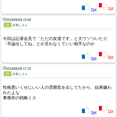
1
pt
2
pt
2018/06/28 15:40
31
名無しさん
今回は記者会見で「ただの友達です」と大ウソついたり
「卒論出してね」とか言わなくていい相手なのか
0
pt
3
pt
2018/06/28 17:25
32
名無しさん
性格悪いくせにいい人の雰囲気を出してたから、結果嫌わ
れたよな
事務所の戦略ミス
1
pt
3
pt