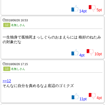
5
pt
14
pt
2018/06/26 16:53
12
名無しさん
一生独身で孤独死まっしぐらのおまえらには 格好のねたみ
の対象だな
10
pt
4
pt
2018/06/26 17:15
13
名無しさん
>>12
そんなに自分を責めるなよ底辺のゴミクズ
4
pt
11
pt