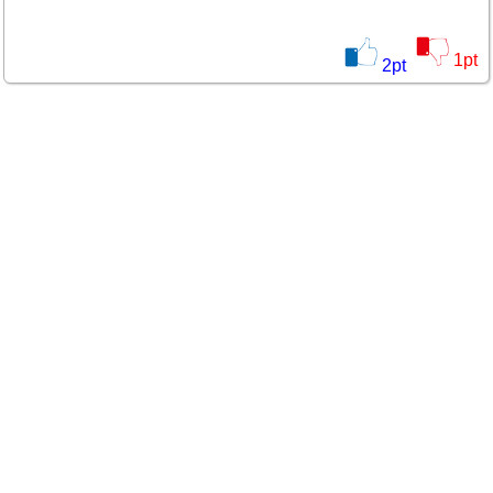
1
pt
2
pt