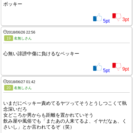
ボッキー
3
pt
5
pt
2018/06/26 22:56
19
名無しさん
心無い誹謗中傷に負けるなベッキー
9
pt
5
pt
2018/06/27 01:42
20
名無しさん
いまだにベッキー責めてるヤツってそうとうしつこくて執
念深いだろ
女どころか男からも距離を置かれていそう
飲み屋や風俗でも「またあの人来てるよ、イヤだなぁ、く
さいし」とか言われてるぞ（笑）