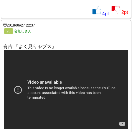
2
pt
4
pt
2018/06/27 22:37
28
名無しさん
有吉 「よく見りゃブス」