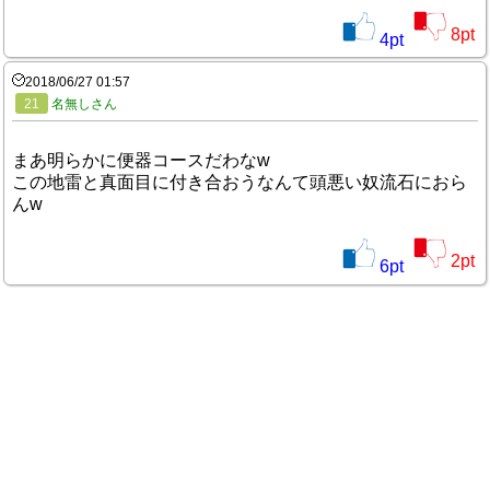
8
pt
4
pt
2018/06/27 01:57
21
名無しさん
まあ明らかに便器コースだわなw
この地雷と真面目に付き合おうなんて頭悪い奴流石におら
んw
2
pt
6
pt