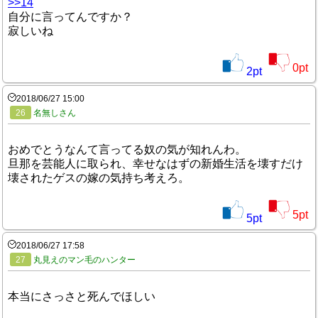
>>14
自分に言ってんですか？
寂しいね
0
pt
2
pt
2018/06/27 15:00
26
名無しさん
おめでとうなんて言ってる奴の気が知れんわ。
旦那を芸能人に取られ、幸せなはずの新婚生活を壊すだけ
壊されたゲスの嫁の気持ち考えろ。
5
pt
5
pt
2018/06/27 17:58
27
丸見えのマン毛のハンター
本当にさっさと死んでほしい