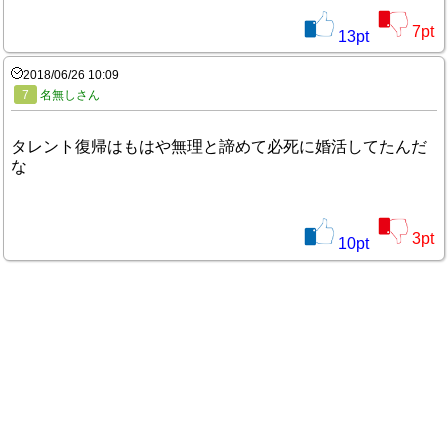
7
pt
13
pt
2018/06/26 10:09
7
名無しさん
タレント復帰はもはや無理と諦めて必死に婚活してたんだ
な
3
pt
10
pt