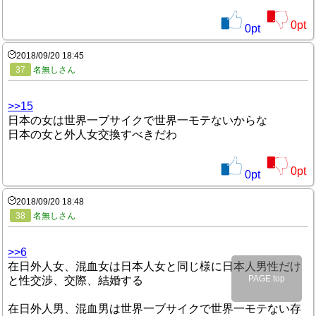
0
pt
0
pt
2018/09/20 18:45
37
名無しさん
>>15
日本の女は世界一ブサイクで世界一モテないからな
日本の女と外人女交換すべきだわ
0
pt
0
pt
2018/09/20 18:48
38
名無しさん
>>6
在日外人女、混血女は日本人女と同じ様に日本人男性だけ
PAGE top
と性交渉、交際、結婚する
在日外人男、混血男は世界一ブサイクで世界一モテない存