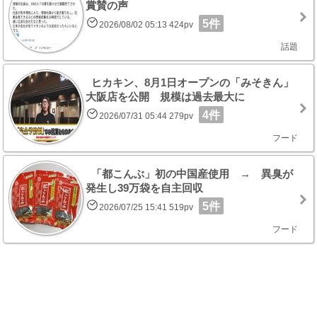
賞賛の声
5件
2026/08/02 05:13 424pv
話題
ヒカキン、8月1日オープンの「みそきん」
大阪店を公開 規模は過去最大に
4件
2026/07/31 05:44 279pv
フード
「都こんぶ」初の中国産使用 → 異臭が
発生し39万袋を自主回収
5件
2026/07/25 15:41 519pv
フード