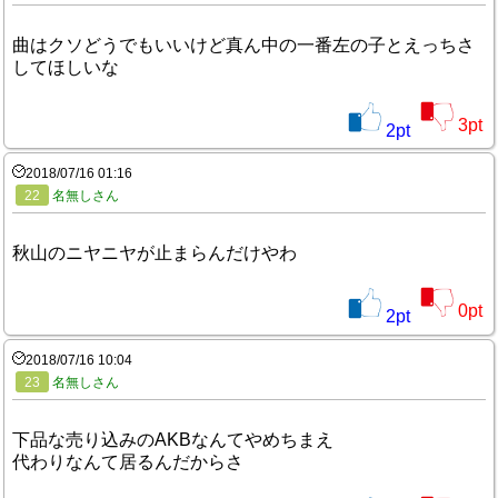
曲はクソどうでもいいけど真ん中の一番左の子とえっちさ
してほしいな
3
pt
2
pt
2018/07/16 01:16
22
名無しさん
秋山のニヤニヤが止まらんだけやわ
0
pt
2
pt
2018/07/16 10:04
23
名無しさん
下品な売り込みのAKBなんてやめちまえ
代わりなんて居るんだからさ