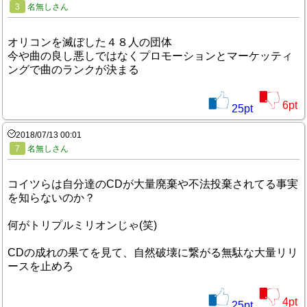
3
名無しさん
オリコンを滅ぼした４８人の団体
今や曲の良し悪しではなくプロモーションとマーケッティ
ングで曲のランクが決まる
6
pt
25
pt
2018/07/13 00:01
7
名無しさん
コイツらは自分達のCDが大量廃棄や不法投棄されてる事実
を知らないのか？
何がトリプルミリオンじゃ(笑)
CDの成れの果てを見て、自然破壊に繋がる無駄な大量リリ
ースを止めろ
4
pt
25
pt