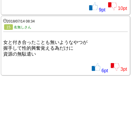
10
pt
9
pt
2018/07/14 08:34
15
名無しさん
女と付き合ったことも無いようなやつが
握手して性的興奮覚える為だけに
資源の無駄遣い
3
pt
6
pt