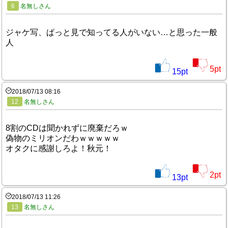
6
名無しさん
ジャケ写、ぱっと見で知ってる人がいない…と思った一般
人
5
pt
15
pt
2018/07/13 08:16
12
名無しさん
8割のCDは聞かれずに廃棄だろｗ
偽物のミリオンだわｗｗｗｗｗ
オタクに感謝しろよ！秋元！
2
pt
13
pt
2018/07/13 11:26
13
名無しさん