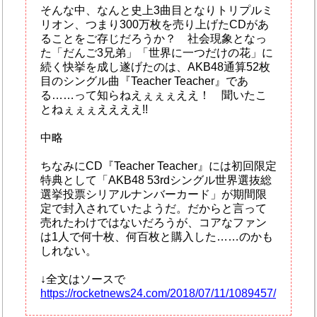
そんな中、なんと史上3曲目となりトリプルミ
リオン、つまり300万枚を売り上げたCDがあ
ることをご存じだろうか？ 社会現象となっ
た「だんご3兄弟」「世界に一つだけの花」に
続く快挙を成し遂げたのは、AKB48通算52枚
目のシングル曲『Teacher Teacher』であ
る……って知らねえぇぇぇええ！ 聞いたこ
とねぇぇぇええええ!!
中略
ちなみにCD『Teacher Teacher』には初回限定
特典として「AKB48 53rdシングル世界選抜総
選挙投票シリアルナンバーカード」が期間限
定で封入されていたようだ。だからと言って
売れたわけではないだろうが、コアなファン
は1人で何十枚、何百枚と購入した……のかも
しれない。
↓全文はソースで
https://rocketnews24.com/2018/07/11/1089457/