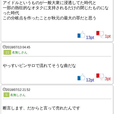
アイドルというものが一般大衆に浸透してた時代と
一部の熱狂的なオタクに支持されるだけの閉じたものにな
った時代
この分岐点を作ったことが秋元の最大の罪だと思う
1
pt
13
pt
2018/07/13 04:45
11
名無しさん
やっすいピンサロで流れてそうな曲だな
3
pt
12
pt
2018/07/12 21:52
5
名無しさん
断言します、だからと言って売れたんです