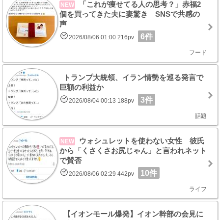
「これが痩せてる人の思考？」赤福2
NEW
個を買ってきた夫に妻驚き SNSで共感の
声
6件
2026/08/06 01:00 216pv
フード
トランプ大統領、イラン情勢を巡る発言で
巨額の利益か
3件
2026/08/04 00:13 188pv
話題
ウォシュレットを使わない女性 彼氏
NEW
から「くさくさお尻じゃん」と言われネット
で賛否
10件
2026/08/06 02:29 442pv
ライフ
【イオンモール爆発】イオン幹部の会見に