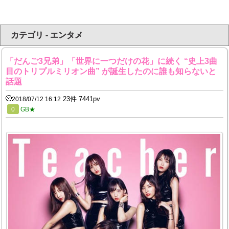
カテゴリ - エンタメ
「だんご3兄弟」「世界に一つだけの花」に続く “史上3曲
目のトリプルミリオン曲” が誕生したのに誰も知らないと
話題
23件 7441pv
2018/07/12 16:12
0
GB★