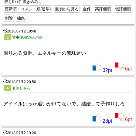
残り977件書き込み可
更新順・コメント順(通常)
最初から見る
全件
高評価順
低評価順
削除
編集
2018/07/12 18:48
2
雲◆tsGpSwX8mo
限りある資源、エネルギーの無駄遣い
6
pt
32
pt
2018/07/12 20:50
4
名無しさん
アイドルばっか追いかけてないで、結婚して子作りしろ
6
pt
28
pt
2018/07/12 19:20