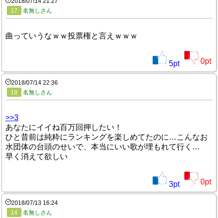
2018/07/14 21:27
17
名無しさん
曲っていうなｗｗ投票権と言えｗｗｗ
0
pt
5
pt
2018/07/14 22:36
18
名無しさん
>>3
あなたにイイね百万回押したい！
ひと昔前は純粋にランキングを楽しめてたのに…こんなお
水団体の台頭のせいで、本当にいい歌が埋もれて行く…
早く消えて欲しい
0
pt
3
pt
2018/07/13 16:24
14
名無しさん