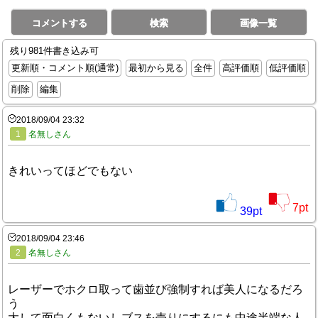
コメントする
検索
画像一覧
残り981件書き込み可
更新順・コメント順(通常)
最初から見る
全件
高評価順
低評価順
削除
編集
2018/09/04 23:32
1
名無しさん
きれいってほどでもない
7
pt
39
pt
2018/09/04 23:46
2
名無しさん
レーザーでホクロ取って歯並び強制すれば美人になるだろ
う
大して面白くもないしブスを売りにするにも中途半端な人