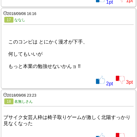
1
pt
1
pt
2018/09/06 16:16
17
ななし
このコンビは とにかく漫才が下手、
何してもいいが
もっと本業の勉強せないかんョ !!
3
pt
2
pt
2018/09/06 23:23
18
名無しさん
ブサイク女芸人枠は椅子取りゲームが激しく北陽すっかり
見なくなった