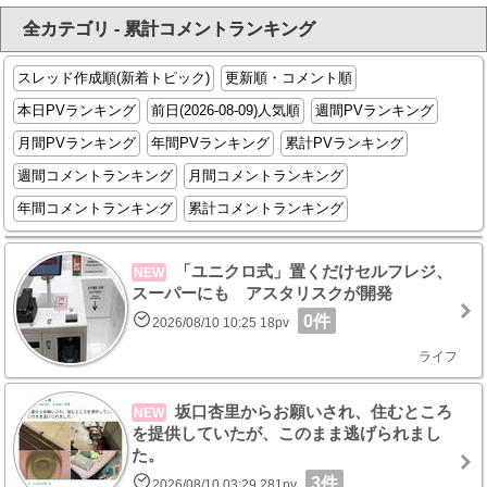
全カテゴリ - 累計コメントランキング
スレッド作成順(新着トピック)
更新順・コメント順
本日PVランキング
前日(2026-08-09)人気順
週間PVランキング
月間PVランキング
年間PVランキング
累計PVランキング
週間コメントランキング
月間コメントランキング
年間コメントランキング
累計コメントランキング
「ユニクロ式」置くだけセルフレジ、
NEW
スーパーにも アスタリスクが開発
0件
2026/08/10 10:25 18pv
ライフ
坂口杏里からお願いされ、住むところ
NEW
を提供していたが、このまま逃げられまし
た。
3件
2026/08/10 03:29 281pv