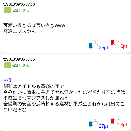
2018/09/05 07:16
5
名無しさん
可愛い過ぎるは言い過ぎwww
普通にブスやん
6
pt
25
pt
2018/09/05 07:35
6
名無しさん
>>3
昭和はアイドルも高嶺の花で
今みたいに簡単に会えてヤれ無かったのが当たり前の時代
平成生まれマジブスしか居ねえ
全盛期の安室や浜崎超える逸材は平成生まれからは出てこ
ないだろな
3
pt
27
pt