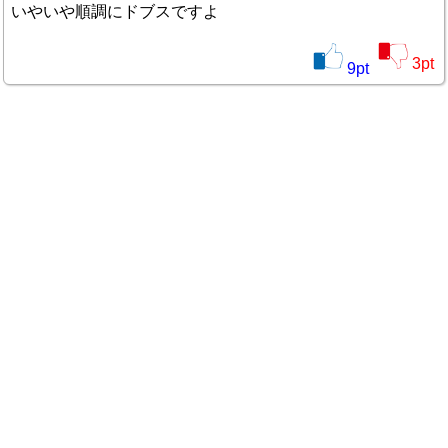
いやいや順調にドブスですよ
3
pt
9
pt