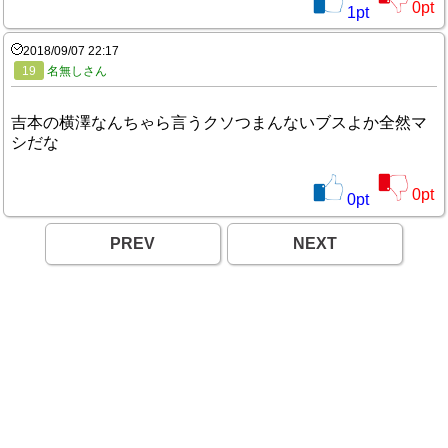
0
pt
1
pt
2018/09/07 22:17
19
名無しさん
吉本の横澤なんちゃら言うクソつまんないブスよか全然マ
シだな
0
pt
0
pt
PREV
NEXT