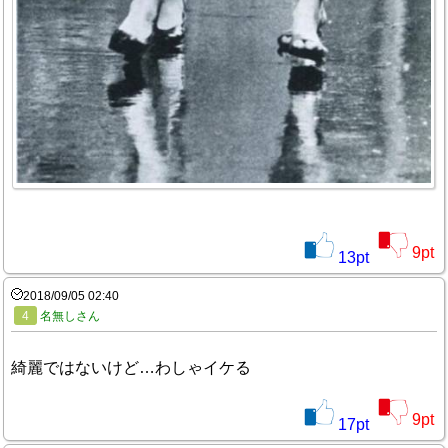
9
pt
13
pt
2018/09/05 02:40
4
名無しさん
綺麗ではないけど…わしゃイケる
9
pt
17
pt