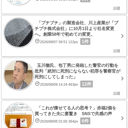
話題
「プチプチ」の製造会社、川上産業が「プ
チプチ株式会社」に10月1日より社名変更
へ。創業58年で初めての変更。
1件
2026/08/07 09:51 122pv
話題
玉川徹氏、包丁男に発砲した警官の行動を
批判「絶対に死刑にならない犯罪を警察官が
死刑にしてしまった」
12件
2026/08/09 14:24 463pv
話題
「これが痩せてる人の思考？」赤福2個を
買ってきた夫に妻驚き SNSで共感の声
6件
2026/08/06 01:00 364pv