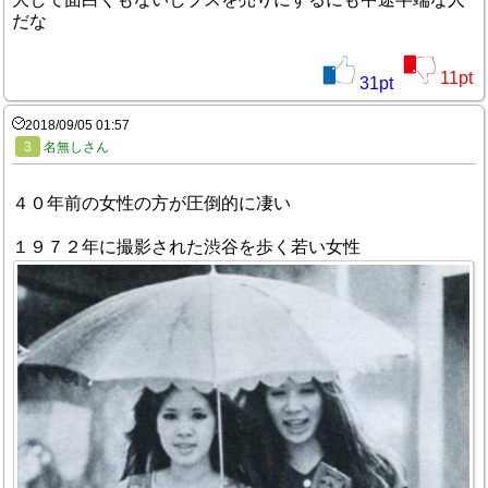
だな
11
pt
31
pt
2018/09/05 01:57
3
名無しさん
４０年前の女性の方が圧倒的に凄い
１９７２年に撮影された渋谷を歩く若い女性