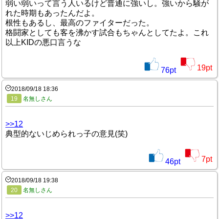
弱い弱いって言う人いるけど普通に強いし。強いから騒が
れた時期もあったんだよ。
根性もあるし、最高のファイターだった。
格闘家としても客を沸かす試合もちゃんとしてたよ。これ
以上KIDの悪口言うな
19
pt
76
pt
2018/09/18 18:36
19
名無しさん
>>12
典型的ないじめられっ子の意見(笑)
7
pt
46
pt
2018/09/18 19:38
20
名無しさん
>>12