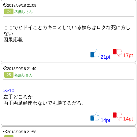
2018/09/18 21:09
24
名無しさん
ここでヒドイことカキコミしている奴らはロクな死に方し
ない
因果応報
17
pt
21
pt
2018/09/18 21:40
25
名無しさん
>>10
左手どころか
両手両足頭使わないでも勝てるだろ。
14
pt
14
pt
2018/09/18 21:58