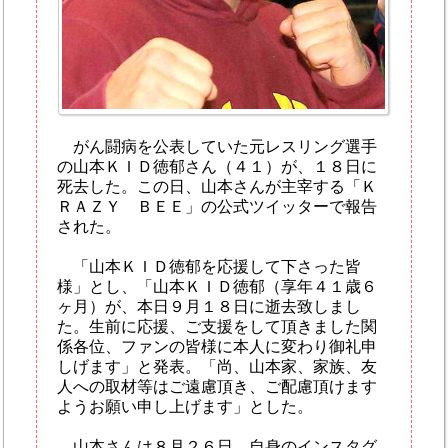
がん闘病を公表していた元レスリング選手
の山本ＫＩＤ徳郁さん（４１）が、１８日に
死去した。この日、山本さんが主宰する「Ｋ
ＲＡＺＹ ＢＥＥ」の公式ツイッターで報告
された。
「山本ＫＩＤ徳郁を応援して下さった皆
様」とし、「山本ＫＩＤ徳郁（享年４１歳６
ヶ月）が、本日９月１８日に逝去致しまし
た。生前に応援、ご支援をして頂きました関
係各位、ファンの皆様に本人に変わり御礼申
しげます」と発表。「尚、山本家、家族、友
人への取材等はご遠慮頂き、ご配慮頂けます
ようお願い申し上げます」とした。
山本さんは８月２６日、自身のインスタグ