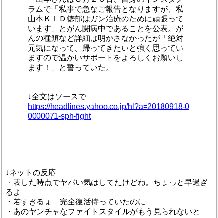
ラムで「私事で急なご報告となりますが、私
山本ＫＩＤ徳郁はガン治療のために頑張って
います」とがん闘病中であることを公表。が
んの種類など詳細は明かさなかったが「絶対
元気になって、帰ってきたいと強く思ってい
ますので温かいサポートをよろしくお願いし
ます！」と誓っていた。
↓全文はソースで
https://headlines.yahoo.co.jp/hl?a=20180918-0
0000071-sph-fight
↓ネットの反応
・表した時点でヤバい気はしてたけどね。ちょっと早過ぎ
るよ
・若すぎるょ 完全復活待っていたのに
・あのヤンチャなファイトスタイルがもう見られないと