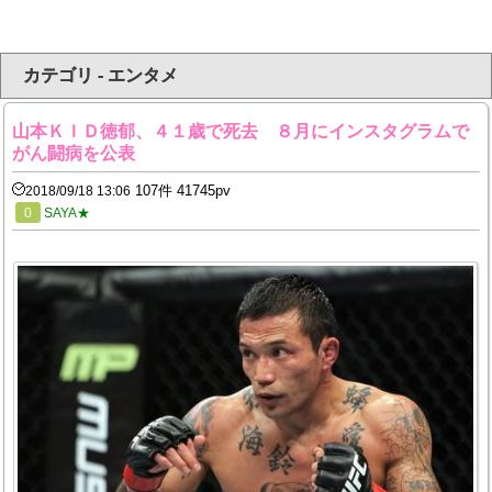
カテゴリ - エンタメ
山本ＫＩＤ徳郁、４１歳で死去 ８月にインスタグラムで
がん闘病を公表
107件 41745pv
2018/09/18 13:06
0
SAYA★