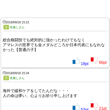
2018/09/18 15:22
8
名無しさん
総合格闘技でも絶対的に強かったわけでもなく
アマレスの世界でも金メダルどころか日本代表にもなれな
かった【普通の子】
66
pt
18
pt
2018/09/18 15:34
9
名無しさん
海外で緩和ケアをしてたんだな・・・
人の命は儚い、心よりお祈り申し上げます
21
pt
53
pt