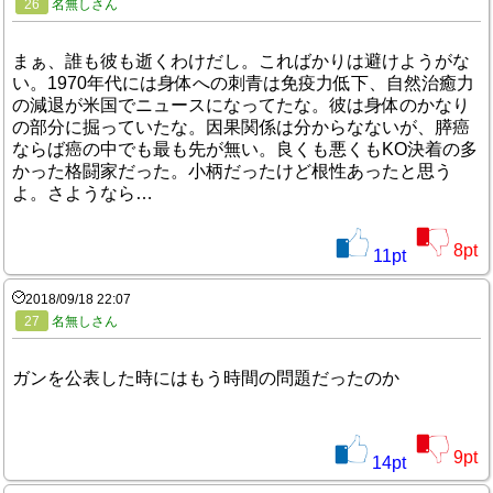
26
名無しさん
まぁ、誰も彼も逝くわけだし。こればかりは避けようがな
い。1970年代には身体への刺青は免疫力低下、自然治癒力
の減退が米国でニュースになってたな。彼は身体のかなり
の部分に掘っていたな。因果関係は分からなないが、膵癌
ならば癌の中でも最も先が無い。良くも悪くもKO決着の多
かった格闘家だった。小柄だったけど根性あったと思う
よ。さようなら…
8
pt
11
pt
2018/09/18 22:07
27
名無しさん
ガンを公表した時にはもう時間の問題だったのか
9
pt
14
pt