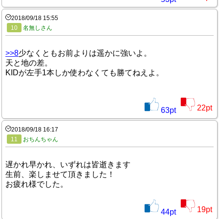
2018/09/18 15:55
10
名無しさん
>>8
少なくともお前よりは遥かに強いよ。
天と地の差。
KIDが左手1本しか使わなくても勝てねえよ。
22
pt
63
pt
2018/09/18 16:17
11
おちんちゃん
遅かれ早かれ、いずれは皆逝きます
生前、楽しませて頂きました！
お疲れ様でした。
19
pt
44
pt