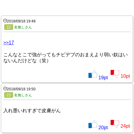
2018/09/18 19:48
22
名無しさん
>>17
こんなとこで強がってもチビデブのおまえより弱い奴はい
ないんだけどな（笑）
10
pt
19
pt
2018/09/18 19:50
23
名無しさん
入れ墨いれすぎで皮膚がん
24
pt
20
pt