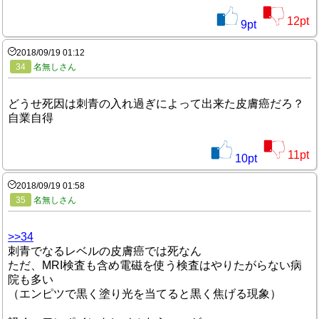
12
pt
9
pt
2018/09/19 01:12
34
名無しさん
どうせ死因は刺青の入れ過ぎによって出来た皮膚癌だろ？
自業自得
11
pt
10
pt
2018/09/19 01:58
35
名無しさん
>>34
刺青でなるレベルの皮膚癌では死なん
ただ、MRI検査も含め電磁を使う検査はやりたがらない病
院も多い
（エンピツで黒く塗り光を当てると黒く焦げる現象）