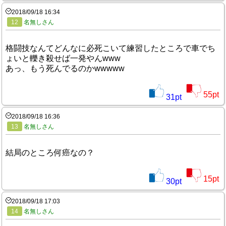
2018/09/18 16:34
12
名無しさん
格闘技なんてどんなに必死こいて練習したところで車でち
ょいと轢き殺せば一発やんwww
あっ、もう死んでるのかwwwww
55
pt
31
pt
2018/09/18 16:36
13
名無しさん
結局のところ何癌なの？
15
pt
30
pt
2018/09/18 17:03
14
名無しさん