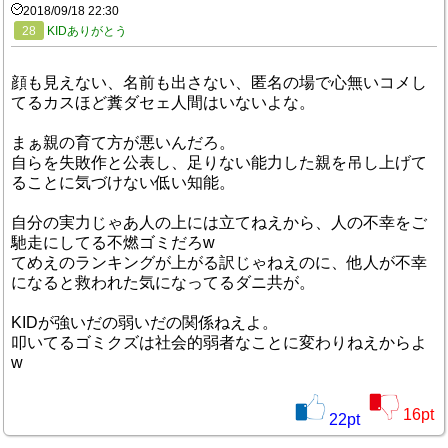
2018/09/18 22:30
28
KIDありがとう
顔も見えない、名前も出さない、匿名の場で心無いコメし
てるカスほど糞ダセェ人間はいないよな。
まぁ親の育て方が悪いんだろ。
自らを失敗作と公表し、足りない能力した親を吊し上げて
ることに気づけない低い知能。
自分の実力じゃあ人の上には立てねえから、人の不幸をご
馳走にしてる不燃ゴミだろw
てめえのランキングが上がる訳じゃねえのに、他人が不幸
になると救われた気になってるダニ共が。
KIDが強いだの弱いだの関係ねえよ。
叩いてるゴミクズは社会的弱者なことに変わりねえからよ
w
16
pt
22
pt