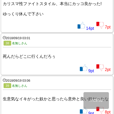
カリスマ性ファイトスタイル、本当にカッコ良かった!
ゆっくり休んで下さい
7
pt
14
pt
2018/09/19 03:01
38
名無しさん
死んだらどこに行くんだろぅ
2
pt
9
pt
2018/09/19 03:06
39
名無しさん
生意気なイキがった奴かと思ったら意外と良い奴だったな
PAGE top
8
pt
9
pt