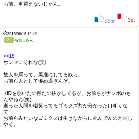
お前、車買えないじゃん。
3
pt
30
pt
2018/09/18 19:42
21
名無しさん
>>18
ホンマにそれな(笑)
故人を罵って、馬鹿にしてる奴ら。
お前ら人として惨め過ぎんぞ。
KIDを弱いだの何だの抜かしてるが、お前らがナンボのも
んやねん(笑)
逝った人間を嘲笑ってるゴミクズ共が分かった口叩くな
て。
お前らみたいなゴミクズは生きながらに死んでんのと同じ
やぞ。