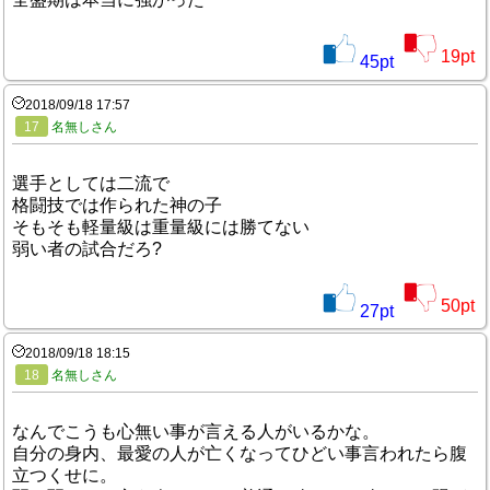
19
pt
45
pt
2018/09/18 17:57
17
名無しさん
選手としては二流で
格闘技では作られた神の子
そもそも軽量級は重量級には勝てない
弱い者の試合だろ?
50
pt
27
pt
2018/09/18 18:15
18
名無しさん
なんでこうも心無い事が言える人がいるかな。
自分の身内、最愛の人が亡くなってひどい事言われたら腹
立つくせに。