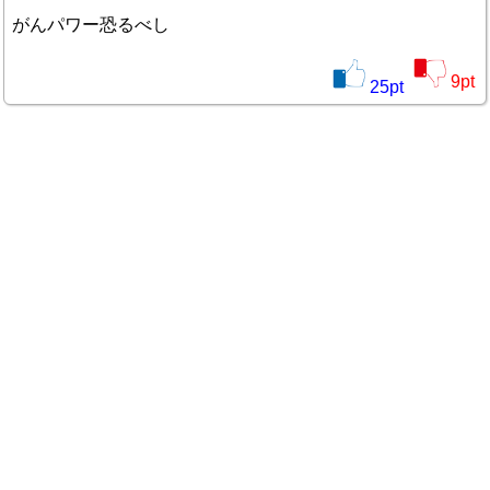
がんパワー恐るべし
9
pt
25
pt