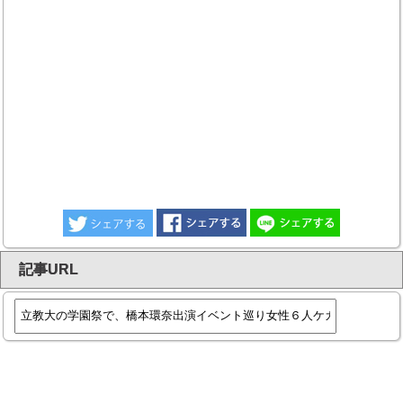
記事URL