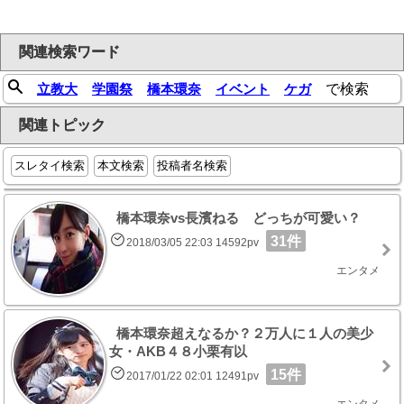
関連検索ワード
立教大
学園祭
橋本環奈
イベント
ケガ
で検索
関連トピック
スレタイ検索
本文検索
投稿者名検索
橋本環奈vs長濱ねる どっちが可愛い？
31件
2018/03/05 22:03 14592pv
エンタメ
橋本環奈超えなるか？２万人に１人の美少
女・AKB４８小栗有以
15件
2017/01/22 02:01 12491pv
エンタメ