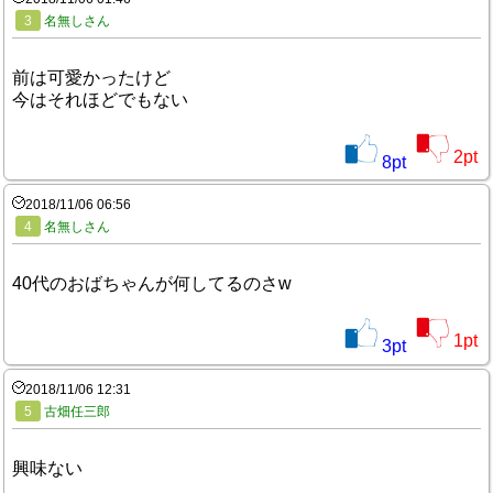
3
名無しさん
前は可愛かったけど
今はそれほどでもない
2
pt
8
pt
2018/11/06 06:56
4
名無しさん
40代のおばちゃんが何してるのさw
1
pt
3
pt
2018/11/06 12:31
5
古畑任三郎
興味ない