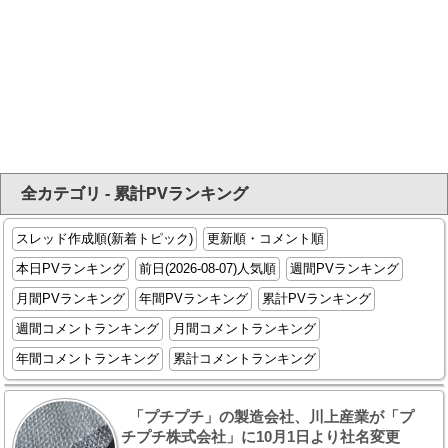
全カテゴリ - 累計PVランキング
スレッド作成順(新着トピック)
更新順・コメント順
本日PVランキング
前日(2026-08-07)人気順
週間PVランキング
月間PVランキング
年間PVランキング
累計PVランキング
週間コメントランキング
月間コメントランキング
年間コメントランキング
累計コメントランキング
「プチプチ」の製造会社、川上産業が「プ
チプチ株式会社」に10月1日より社名変更