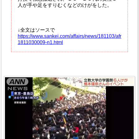
人が手や足をすりむくなどのけがをした。
↓全文はソースで
https://www.sankei.com/affairs/news/181103/afr
1811030009-n1.html