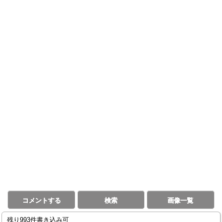
コメントする
検索
画像一覧
残り993件書き込み可