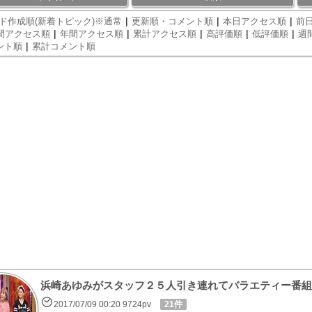
|
|
|
ド作成順(新着トピック)※通常
更新順・コメント順
本日アクセス順
前日
|
|
|
|
|
間アクセス順
年間アクセス順
累計アクセス順
高評価順
低評価順
週
|
ント順
累計コメント順
浜崎あゆみがスタッフ２５人引き連れてバラエティー番組
2017/07/09 00:20 9724pv
21件