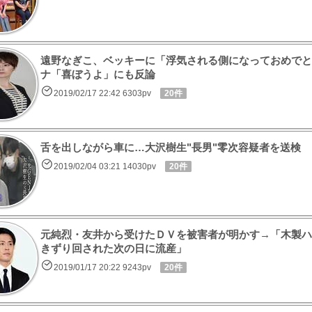
遠野なぎこ、ベッキーに「浮気される側になっておめでと
ナ「喜ぼうよ」にも反論
2019/02/17 22:42 6303pv
20件
舌を出しながら車に…大沢樹生"長男"零次容疑者を送検
2019/02/04 03:21 14030pv
20件
元純烈・友井から受けたＤＶを被害者が明かす→「木製ハ
きずり回された次の日に流産」
2019/01/17 20:22 9243pv
20件