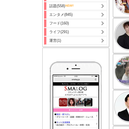
話題(558)
エンタメ(845)
フード(160)
ライフ(291)
運営(1)