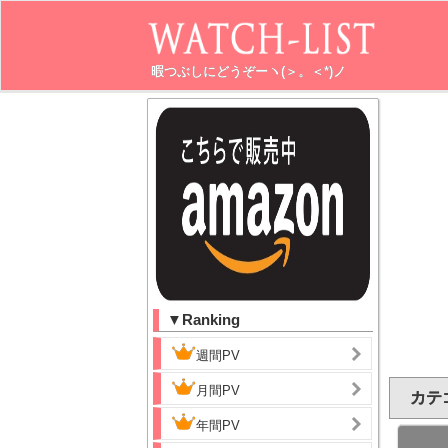
暇つぶしにどうぞーヽ(＞。＜*)ノ
▼Ranking
週間PV
月間PV
カテ
年間PV