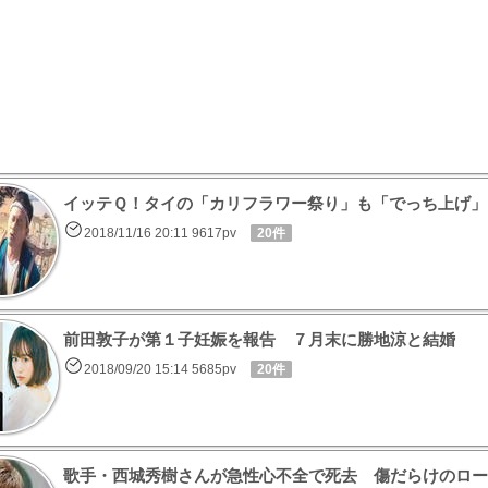
イッテＱ！タイの「カリフラワー祭り」も「でっち上げ」
2018/11/16 20:11 9617pv
20件
前田敦子が第１子妊娠を報告 ７月末に勝地涼と結婚
2018/09/20 15:14 5685pv
20件
歌手・西城秀樹さんが急性心不全で死去 傷だらけのロー