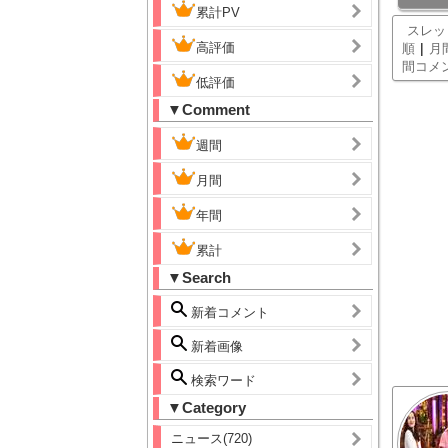
累計PV
スレッ
高評価
|
順
月
間コメ
低評価
▼Comment
週間
月間
年間
累計
▼Search
新着コメント
新着画像
検索ワード
▼Category
ニュース(720)