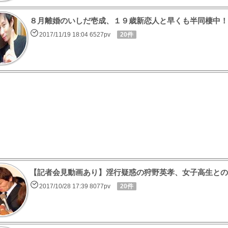
８月離婚のいしだ壱成、１９歳新恋人と早くも半同棲中！
2017/11/19 18:04 6527pv
20件
【記者会見動画あり】淫行疑惑の狩野英孝、女子高生との
2017/10/28 17:39 8077pv
20件