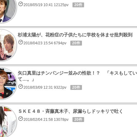
2018/05/19 10:41 12125pv
20件
杉浦太陽が、花粉症の子供たちに学校を休ませ批判殺到
2018/04/23 15:54 6794pv
20件
矢口真里はチンパンジー並みの性欲！？ 「キスもしてい
て…。」
2018/03/09 12:31 9322pv
20件
ＳＫＥ４８・斉藤真木子、尿漏らしドッキリで吐く
2018/02/04 21:58 13078pv
20件