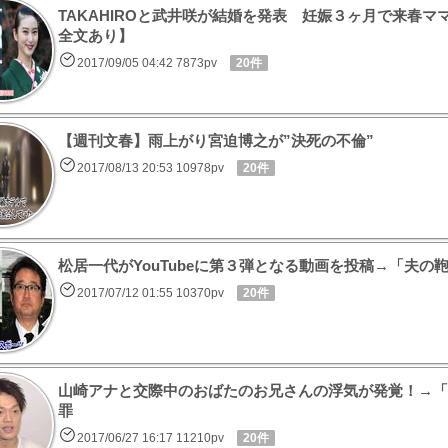
TAKAHIROと武井咲が結婚を発表 妊娠３ヶ月で来春ママ
全文あり】
2017/09/05 04:42 7873pv
20件
【週刊文春】雨上がり宮迫博之が”決死の不倫”
2017/08/13 20:53 10978pv
20件
松居一代がYouTubeに第３弾となる動画を投稿→「夫の
2017/07/12 01:55 10370pv
20件
山崎アナと交際中のおばたのお兄さんの浮気が発覚！→「
罪
2017/06/27 16:17 11210pv
20件