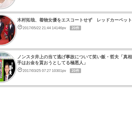
木村拓哉、着物女優をエスコートせず レッドカーペット
2017/05/22 21:44 14146pv
20件
ノンスタ井上の当て逃げ事故について笑い飯・哲夫「真相
手はお金を貰おうとしてる極悪人」
2017/03/25 07:27 10301pv
20件