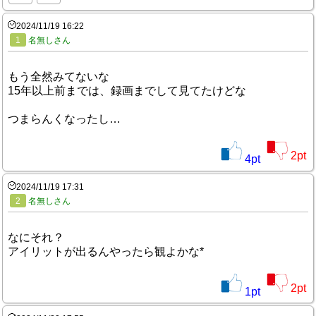
2024/11/19 16:22
1
名無しさん
もう全然みてないな
15年以上前までは、録画までして見てたけどな
つまらんくなったし…
2
pt
4
pt
2024/11/19 17:31
2
名無しさん
なにそれ？
アイリットが出るんやったら観よかな*
2
pt
1
pt