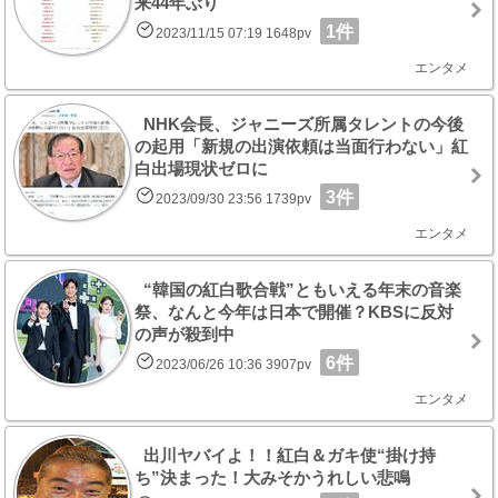
来44年ぶり
1件
2023/11/15 07:19 1648pv
エンタメ
NHK会長、ジャニーズ所属タレントの今後
の起用「新規の出演依頼は当面行わない」紅
白出場現状ゼロに
3件
2023/09/30 23:56 1739pv
エンタメ
“韓国の紅白歌合戦”ともいえる年末の音楽
祭、なんと今年は日本で開催？KBSに反対
の声が殺到中
6件
2023/06/26 10:36 3907pv
エンタメ
出川ヤバイよ！！紅白＆ガキ使“掛け持
ち”決まった！大みそかうれしい悲鳴