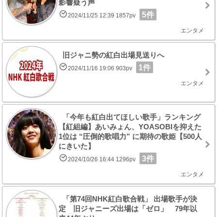
影響疑う声
5件
2024/11/25 12:39 1857pv
エンタメ
旧ジャニ勢の紅白出場見送りへ
1件
2024/11/16 19:06 903pv
エンタメ
「今年も紅白出てほしい歌手」ランキング
【紅組編】あいみょん、YOASOBIを抑えた
1位は “圧倒的歌唱力” に期待の歌姫【500人
にきいた】
3件
2024/10/26 16:44 1296pv
エンタメ
「第74回NHK紅白歌合戦」 出場歌手が決
定 旧ジャニーズ出場は「ゼロ」 79年以