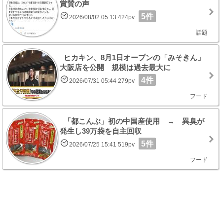
賞賛の声
5件
2026/08/02 05:13 424pv
話題
ヒカキン、8月1日オープンの「みそきん」
大阪店を公開 規模は過去最大に
4件
2026/07/31 05:44 279pv
フード
「都こんぶ」初の中国産使用 → 異臭が
発生し39万袋を自主回収
5件
2026/07/25 15:41 519pv
フード