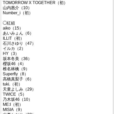
TOMORROW X TOGETHER（初）
山内惠介（10）
Number_i（初）
◯紅組
aiko（15）
あいみょん（6）
ILLIT（初）
石川さゆり（47）
イルカ（2）
HY（3）
坂本冬美（36）
櫻坂46（4）
椎名林檎（9）
Superfly（8）
高橋真梨子（6）
tuki.（初）
天童よしみ（29）
TWICE（5）
乃木坂46（10）
ME:I（初）
MISIA（9）