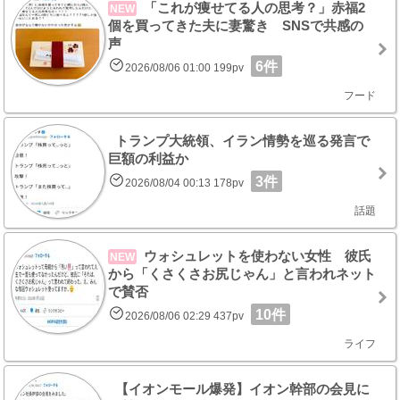
「これが痩せてる人の思考？」赤福2
NEW
個を買ってきた夫に妻驚き SNSで共感の
声
6件
2026/08/06 01:00 199pv
フード
トランプ大統領、イラン情勢を巡る発言で
巨額の利益か
3件
2026/08/04 00:13 178pv
話題
ウォシュレットを使わない女性 彼氏
NEW
から「くさくさお尻じゃん」と言われネット
で賛否
10件
2026/08/06 02:29 437pv
ライフ
【イオンモール爆発】イオン幹部の会見に