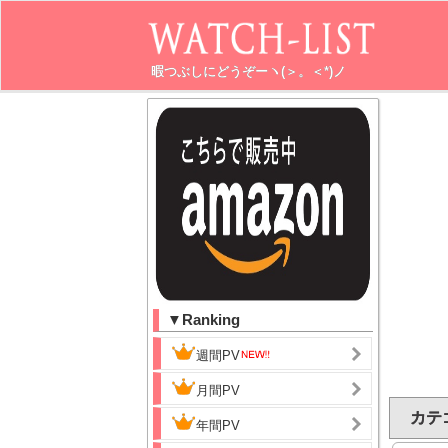
暇つぶしにどうぞーヽ(＞。＜*)ノ
▼Ranking
週間PV
月間PV
カテ
年間PV