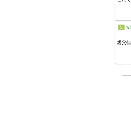
名
5
親父似