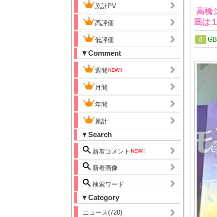
累計PV
高橋
画は
高評価
G
低評価
0
▼Comment
週間
月間
年間
累計
▼Search
新着コメント
新着画像
検索ワード
▼Category
ニュース(720)