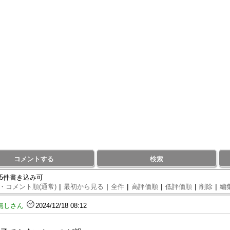
コメントする
検索
95件書き込み可
|
|
|
|
|
|
・コメント順(通常)
最初から見る
全件
高評価順
低評価順
削除
編
無しさん
2024/12/18 08:12