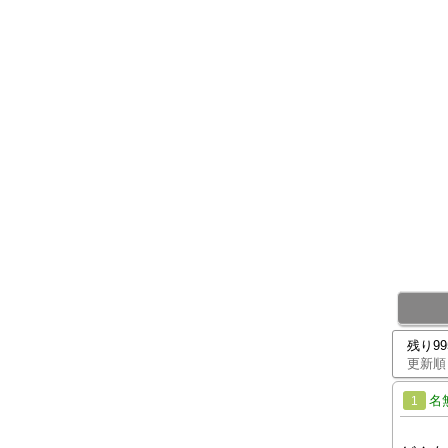
残り9
更新順
名
1