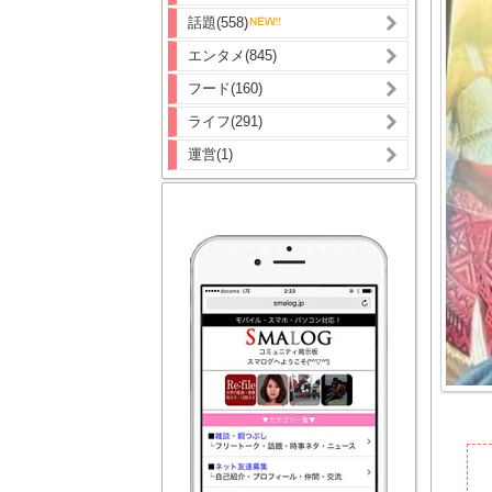
話題(558)
エンタメ(845)
フード(160)
ライフ(291)
運営(1)