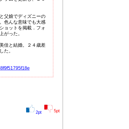
と父娘でディズニーの
。色んな意味でも大感
ショットを掲載．フォ
上がった。
美佳と結婚。２４歳差
した。
58f9f51795f18e
5
pt
2
pt