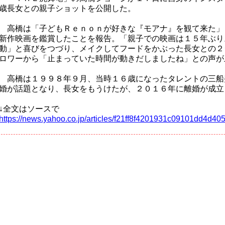
歳長女との親子ショットを公開した。
高橋は「子どもＲｅｎｏｎが好きな『モアナ』を観て来た」
新作映画を鑑賞したことを報告。「親子での映画は１５年ぶり
動」と喜びをつづり、メイクしてフードをかぶった長女との２
ロワーから「止まっていた時間が動きだしましたね」との声が
高橋は１９９８年９月、当時１６歳になったタレントの三船
婚が話題となり、長女をもうけたが、２０１６年に離婚が成立
↓全文はソースで
https://news.yahoo.co.jp/articles/f21ff8f4201931c09101dd4d40