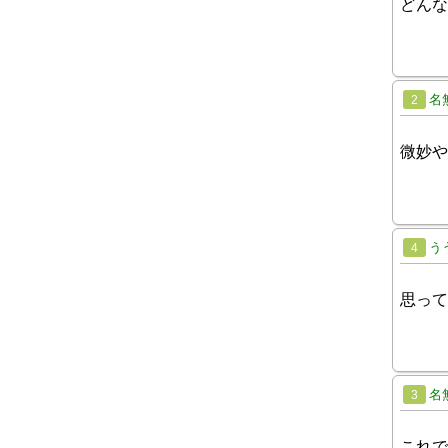
どんな
名
2
微妙や
う
4
思って
名
3
これで