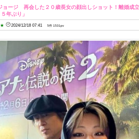
ジョージ 再会した２０歳長女の顔出しショット！離婚成
１５年ぶり」
B★
2024/12/18 07:41
5件 1531pv