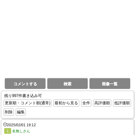
コメントする
検索
画像一覧
残り997件書き込み可
更新順・コメント順(通常)
最初から見る
全件
高評価順
低評価順
削除
編集
2025/02/01 19:12
1
名無しさん