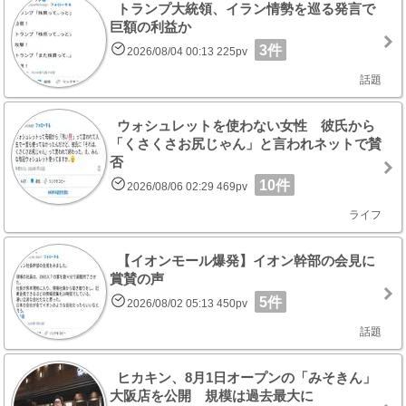
トランプ大統領、イラン情勢を巡る発言で
巨額の利益か
3件
2026/08/04 00:13 225pv
話題
ウォシュレットを使わない女性 彼氏から
「くさくさお尻じゃん」と言われネットで賛
否
10件
2026/08/06 02:29 469pv
ライフ
【イオンモール爆発】イオン幹部の会見に
賞賛の声
5件
2026/08/02 05:13 450pv
話題
ヒカキン、8月1日オープンの「みそきん」
大阪店を公開 規模は過去最大に