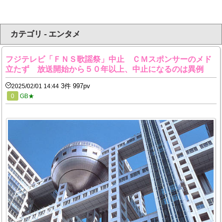
カテゴリ - エンタメ
フジテレビ「ＦＮＳ歌謡祭」中止 ＣＭスポンサーのメド
立たず 放送開始から５０年以上、中止になるのは異例
3件 997pv
2025/02/01 14:44
0
GB★