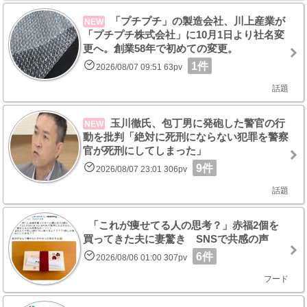
「プチプチ」の製造会社、川上産業が
NEW
「プチプチ株式会社」に10月1日より社名変
更へ。創業58年で初めての変更。
1件
2026/08/07 09:51 63pv
話題
玉川徹氏、包丁男に発砲した警官の行
NEW
動を批判「絶対に死刑にならない犯罪を警察
官が死刑にしてしまった」
9件
2026/08/07 23:01 306pv
話題
「これが痩せてる人の思考？」赤福2個を
買ってきた夫に妻驚き SNSで共感の声
6件
2026/08/06 01:00 307pv
フード