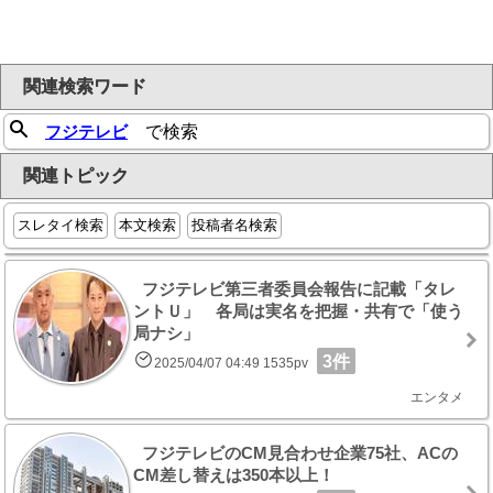
関連検索ワード
フジテレビ
で検索
関連トピック
スレタイ検索
本文検索
投稿者名検索
フジテレビ第三者委員会報告に記載「タレ
ントＵ」 各局は実名を把握・共有で「使う
局ナシ」
3件
2025/04/07 04:49 1535pv
エンタメ
フジテレビのCM見合わせ企業75社、ACの
CM差し替えは350本以上！