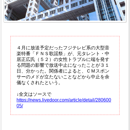
４月に放送予定だったフジテレビ系の大型音
楽特番「ＦＮＳ歌謡祭」が、元タレント・中
居正広氏（５２）の女性トラブルに端を発す
る問題の影響で放送中止になったことが３１
日、分かった。関係者によると、ＣＭスポン
サーのメドが立たないことなどから中止を余
儀なくされたという。
↓全文はソースで
https://news.livedoor.com/article/detail/280600
05/