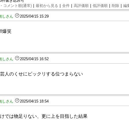
93件書き込み可
|
|
|
|
|
|
・コメント順(通常)
最初から見る
全件
高評価順
低評価順
削除
編
無しさん
2025/04/15 15:29
!!爆笑
無しさん
2025/04/15 16:52
芸人のくせにビックリする位つまらない
無しさん
2025/04/15 18:54
けでは物足りない、更に上を目指した結果