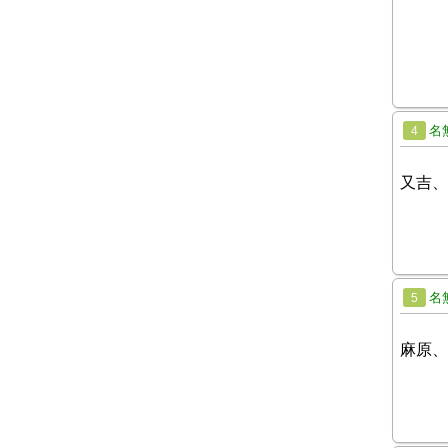
名
4
又吉、
名
5
麻原、