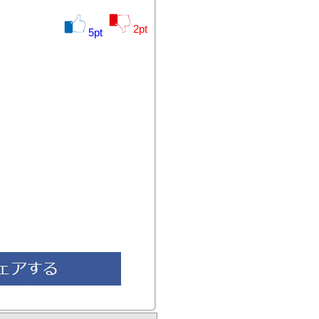
2
pt
5
pt