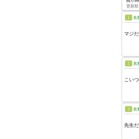
残り9
更新順
名
1
マジだ
名
2
こいつ
名
3
先生だ