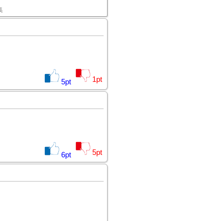
集
1
pt
5
pt
5
pt
6
pt