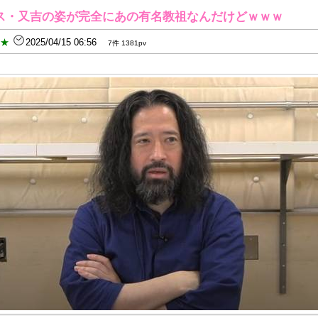
ス・又吉の姿が完全にあの有名教祖なんだけどｗｗｗ
B★
2025/04/15 06:56
7件 1381pv