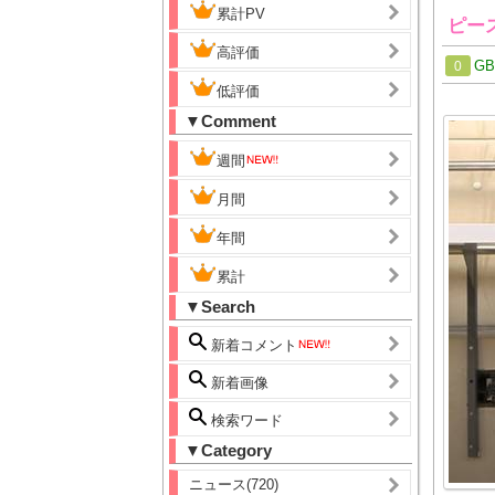
累計PV
ピー
高評価
G
0
低評価
▼Comment
週間
月間
年間
累計
▼Search
新着コメント
新着画像
検索ワード
▼Category
ニュース(720)