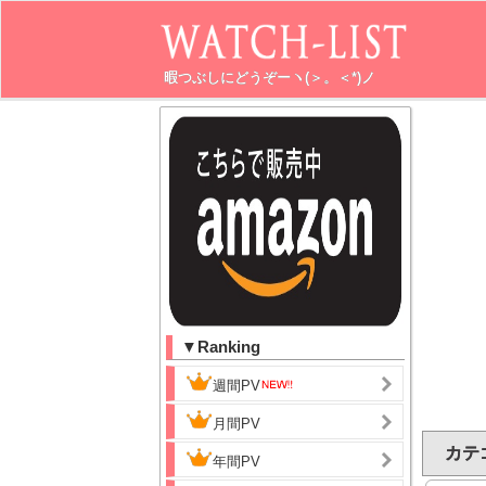
暇つぶしにどうぞーヽ(＞。＜*)ノ
▼Ranking
週間PV
月間PV
カテ
年間PV