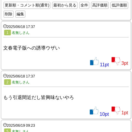
更新順・コメント順(通常)
最初から見る
全件
高評価順
低評価順
削除
編集
2025/06/18 17:37
1
名無しさん
文春電子版への誘導ウザい
3
pt
11
pt
2025/06/18 17:37
2
名無しさん
もう引退間近だし皆興味ないやろ
1
pt
10
pt
2025/06/19 09:23
5
名無しさん