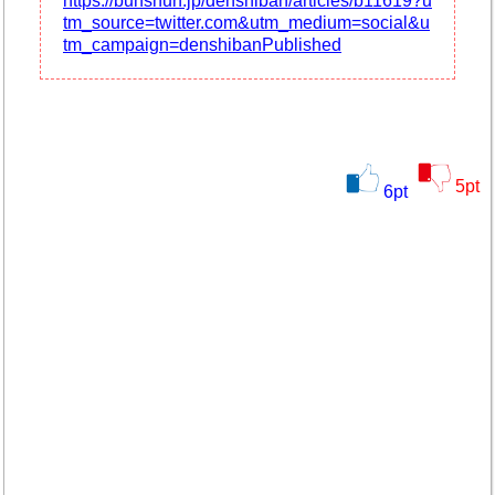
https://bunshun.jp/denshiban/articles/b11619?u
tm_source=twitter.com&utm_medium=social&u
tm_campaign=denshibanPublished
5
pt
6
pt