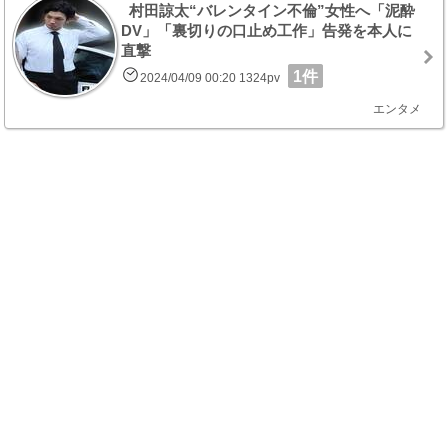
村田諒太“バレンタイン不倫”女性へ「泥酔
DV」「裏切りの口止め工作」告発を本人に
直撃
1件
2024/04/09 00:20 1324pv
エンタメ