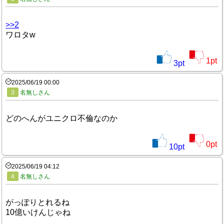
>>2
ワロタw
1
pt
3
pt
2025/06/19 00:00
3
名無しさん
どのへんがユニクロ不倫なのか
0
pt
10
pt
2025/06/19 04:12
4
名無しさん
がっぽりとれるね
10億いけんじゃね