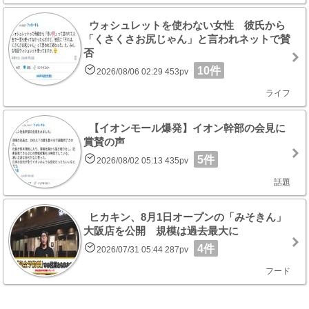
ウォシュレットを使わない女性 彼氏から
「くさくさお尻じゃん」と言われネットで賛
否
10件
2026/08/06 02:29 453pv
ライフ
【イオンモール爆発】イオン幹部の会見に
賞賛の声
5件
2026/08/02 05:13 435pv
話題
ヒカキン、8月1日オープンの「みそきん」
大阪店を公開 規模は過去最大に
4件
2026/07/31 05:44 287pv
フード