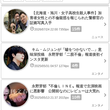
【北海道・旭川・女子高校生殺人事件】加
害者女性との不倫疑惑を報じられた警察官の
証拠写真入手
15件
2026/07/24 22:00 7350pv
ニュース
キム・ムジュンが「嘘をつかないで…」意
味深投稿 永野芽郁「二股不倫」報道後初イ
ンスタ更新
4件
2025/05/31 04:57 1274pv
エンタメ
永野芽郁〝不倫ＬＩＮＥ〟報道で主演映画
に悪影響 公開前なのにレビューは大荒れ
10件
2025/05/13 21:37 2015pv
エンタメ