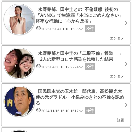
永野芽郁、田中圭との”不倫疑惑”後初の
『ANNX』で生謝罪「本当にごめんなさい」
軽率な行動に「心から反省」
8件
2025/05/04 01:10 1536pv
エンタメ
永野芽郁と田中圭の「二股不倫」報道 →
2人の新型コロナ感染を比較した結果
8件
2025/04/30 13:12 2224pv
エンタメ
国民民主党の玉木雄一郎代表、高松観光大
使の元グラドル・小泉みゆきとの不倫を認め
る
6件
2024/11/16 16:10 1617pv
話題