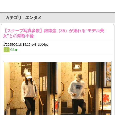
カテゴリ - エンタメ
【スクープ写真多数】錦織圭（35）が溺れる“モデル美
女”との禁断不倫
6件 2004pv
2025/06/18 15:12
0
GB★