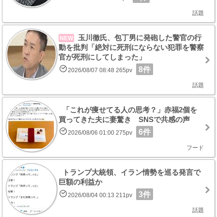
話題
玉川徹氏、包丁男に発砲した警官の行
NEW
動を批判「絶対に死刑にならない犯罪を警察
官が死刑にしてしまった」
8件
2026/08/07 08:48 265pv
話題
「これが痩せてる人の思考？」赤福2個を
買ってきた夫に妻驚き SNSで共感の声
6件
2026/08/06 01:00 275pv
フード
トランプ大統領、イラン情勢を巡る発言で
巨額の利益か
3件
2026/08/04 00:13 211pv
話題