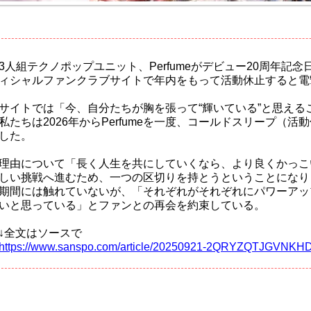
3人組テクノポップユニット、Perfumeがデビュー20周年記念
ィシャルファンクラブサイトで年内をもって活動休止すると電
サイトでは「今、自分たちが胸を張って“輝いている”と思える
私たちは2026年からPerfumeを一度、コールドスリープ（
した。
理由について「長く人生を共にしていくなら、より良くかっこいい
しい挑戦へ進むため、一つの区切りを持とうということになり
期間には触れていないが、「それぞれがそれぞれにパワーアッ
いと思っている」とファンとの再会を約束している。
↓全文はソースで
https://www.sanspo.com/article/20250921-2QRYZQTJGVN