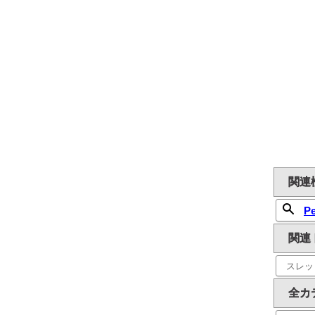
関連
P
関連
スレッ
全カ