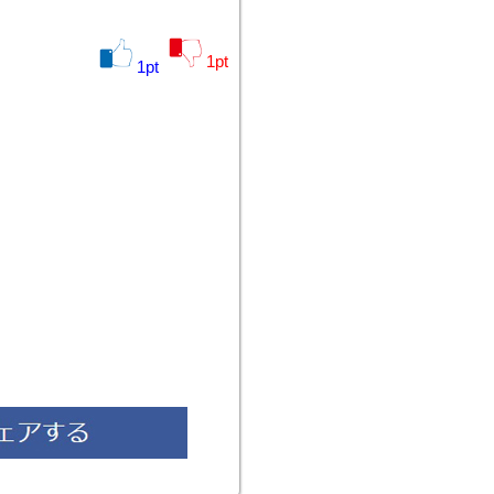
1
pt
1
pt