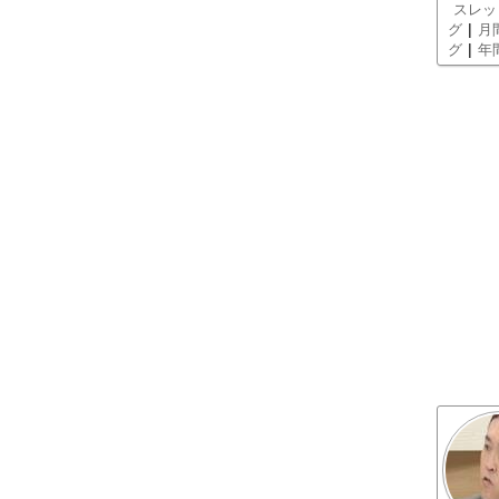
スレッ
|
グ
月
|
グ
年