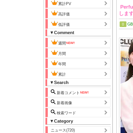
累計PV
Per
しま
高評価
G
低評価
0
▼Comment
週間
月間
年間
累計
▼Search
新着コメント
新着画像
検索ワード
▼Category
ニュース(720)