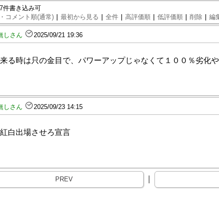
97件書き込み可
|
|
|
|
|
|
・コメント順(通常)
最初から見る
全件
高評価順
低評価順
削除
編
無しさん
2025/09/21 19:36
来る時は只の金目で、パワーアップじゃなくて１００％劣化や
無しさん
2025/09/23 14:15
紅白出場させろ宣言
｜
PREV