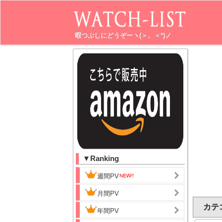
暇つぶしにどうぞーヽ(＞。＜*)ノ
▼Ranking
週間PV
月間PV
カテ
年間PV