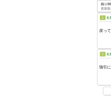
残り9
更新順
名
1
戻って
名
2
強引に