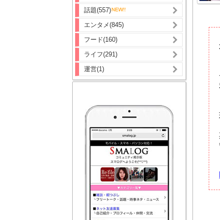
話題(557)
エンタメ(845)
フード(160)
ライフ(291)
運営(1)