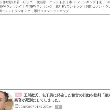
|
|
|
ド作成順(新着トピック)
更新順・コメント順
本日PVランキング
前日(20
|
|
|
間PVランキング
年間PVランキング
累計PVランキング
週間コメントラ
|
間コメントランキング
累計コメントランキング
玉川徹氏、包丁男に発砲した警官の行動を批判「絶
NEW
察官が死刑にしてしまった」
2026/08/07 01:47 200pv
7件