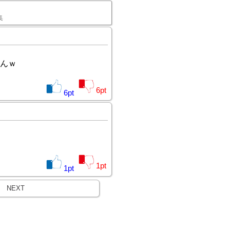
集
んｗ
6
pt
6
pt
1
pt
1
pt
NEXT