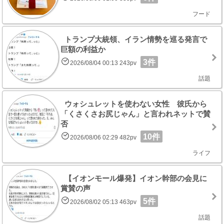
フード
トランプ大統領、イラン情勢を巡る発言で
巨額の利益か
3件
2026/08/04 00:13 243pv
話題
ウォシュレットを使わない女性 彼氏から
「くさくさお尻じゃん」と言われネットで賛
否
10件
2026/08/06 02:29 482pv
ライフ
【イオンモール爆発】イオン幹部の会見に
賞賛の声
5件
2026/08/02 05:13 463pv
話題