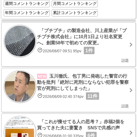
週間コメントランキング
月間コメントランキング
年間コメントランキング
累計コメントランキング
「プチプチ」の製造会社、川上産業が「プ
チプチ株式会社」に10月1日より社名変更
へ。創業58年で初めての変更。
1件
2026/08/07 09:51 95pv
話題
玉川徹氏、包丁男に発砲した警官の行
NEW
動を批判「絶対に死刑にならない犯罪を警察
官が死刑にしてしまった」
11件
2026/08/09 02:40 374pv
話題
「これが痩せてる人の思考？」赤福2個を
買ってきた夫に妻驚き SNSで共感の声
6件
2026/08/06 01:00 335pv