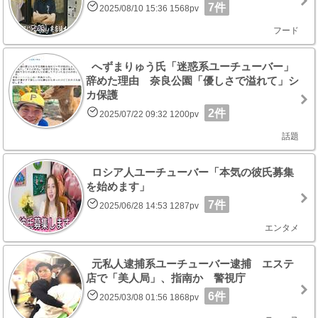
7件
2025/08/10 15:36 1568pv
フード
へずまりゅう氏「迷惑系ユーチューバー」
辞めた理由 奈良公園「優しさで溢れて」シ
カ保護
2件
2025/07/22 09:32 1200pv
話題
ロシア人ユーチューバー「本気の彼氏募集
を始めます」
7件
2025/06/28 14:53 1287pv
エンタメ
元私人逮捕系ユーチューバー逮捕 エステ
店で「美人局」、指南か 警視庁
6件
2025/03/08 01:56 1868pv