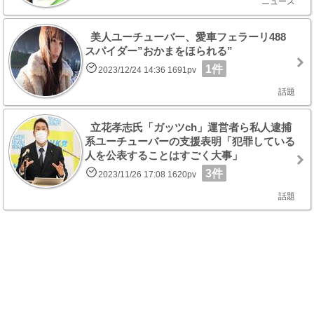
ニュース
美人ユーチューバー、愛車フェラーリ488
スパイダー”おかまをほられる”
1件
2023/12/24 14:36 1691pv
話題
立花孝志氏「ガッツch」運営者ら私人逮捕
系ユーチューバーの支援表明「犯罪している
人を公表することはすごく大事」
3件
2023/11/26 17:08 1620pv
話題