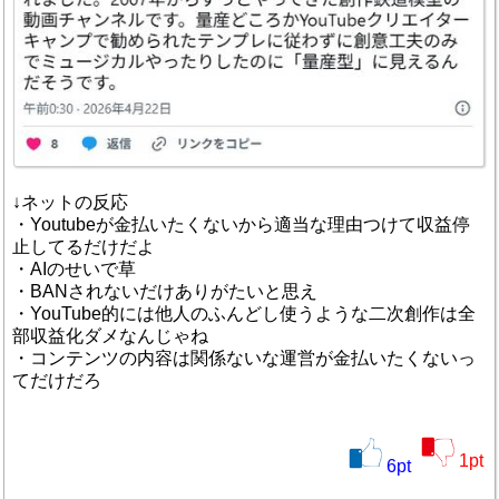
↓ネットの反応
・Youtubeが金払いたくないから適当な理由つけて収益停
止してるだけだよ
・AIのせいで草
・BANされないだけありがたいと思え
・YouTube的には他人のふんどし使うような二次創作は全
部収益化ダメなんじゃね
・コンテンツの内容は関係ないな運営が金払いたくないっ
てだけだろ
1
pt
6
pt