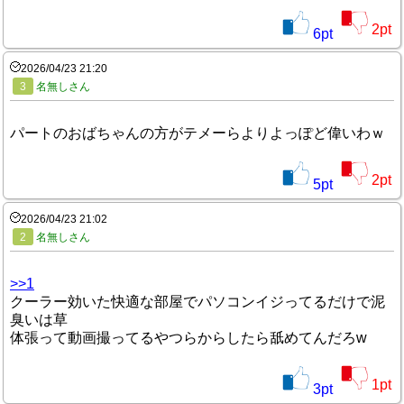
2
pt
6
pt
2026/04/23 21:20
3
名無しさん
パートのおばちゃんの方がテメーらよりよっぽど偉いわｗ
2
pt
5
pt
2026/04/23 21:02
2
名無しさん
>>1
クーラー効いた快適な部屋でパソコンイジってるだけで泥
臭いは草
体張って動画撮ってるやつらからしたら舐めてんだろw
1
pt
3
pt