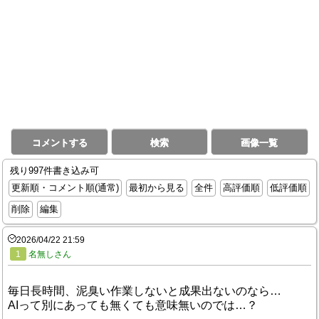
コメントする
検索
画像一覧
残り997件書き込み可
更新順・コメント順(通常)
最初から見る
全件
高評価順
低評価順
削除
編集
2026/04/22 21:59
1
名無しさん
毎日長時間、泥臭い作業しないと成果出ないのなら…
AIって別にあっても無くても意味無いのでは…？