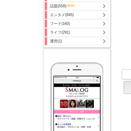
話題(558)
エンタメ(845)
フード(160)
ライフ(291)
運営(1)