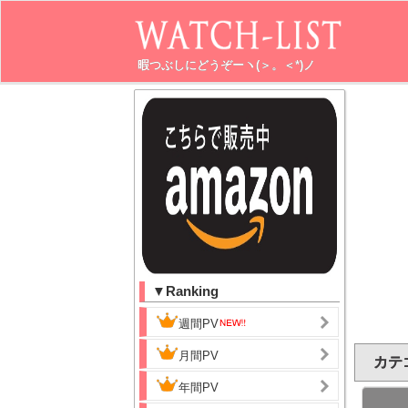
暇つぶしにどうぞーヽ(＞。＜*)ノ
▼Ranking
週間PV
月間PV
カテ
年間PV