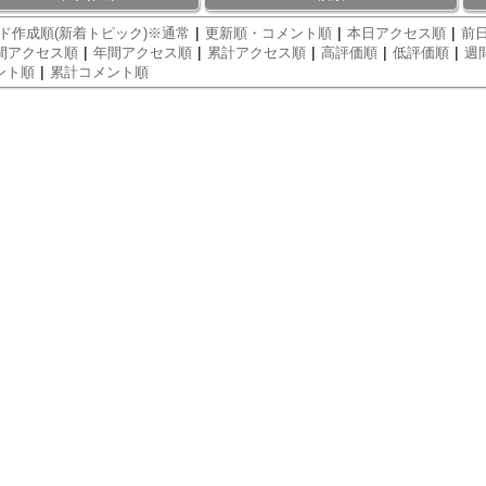
|
|
|
ド作成順(新着トピック)※通常
更新順・コメント順
本日アクセス順
前日
|
|
|
|
|
間アクセス順
年間アクセス順
累計アクセス順
高評価順
低評価順
週
|
ント順
累計コメント順