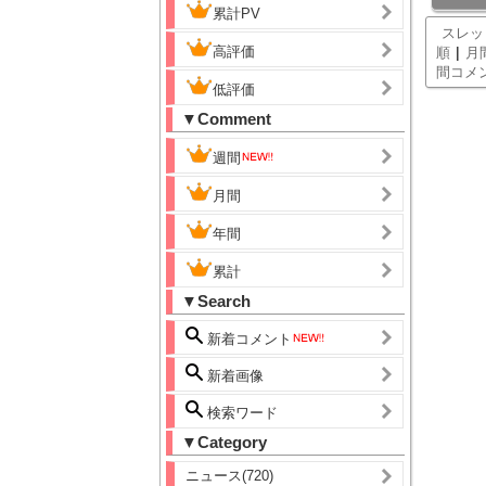
累計PV
スレッ
高評価
|
順
月
間コメ
低評価
▼Comment
週間
月間
年間
累計
▼Search
新着コメント
新着画像
検索ワード
▼Category
ニュース(720)