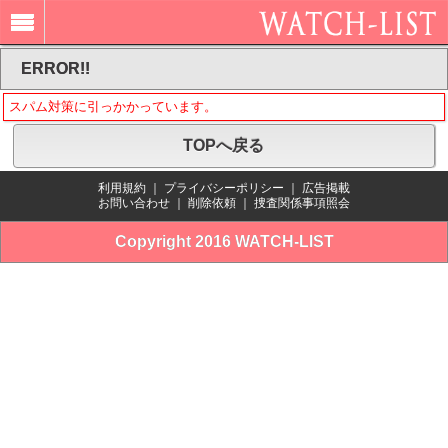
ERROR!!
スパム対策に引っかかっています。
TOPへ戻る
利用規約
｜
プライバシーポリシー
｜
広告掲載
お問い合わせ
｜
削除依頼
｜
捜査関係事項照会
Copyright 2016 WATCH-LIST