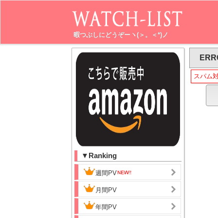
暇つぶしにどうぞーヽ(＞。＜*)ノ
ERR
スパム
▼Ranking
週間PV
月間PV
年間PV