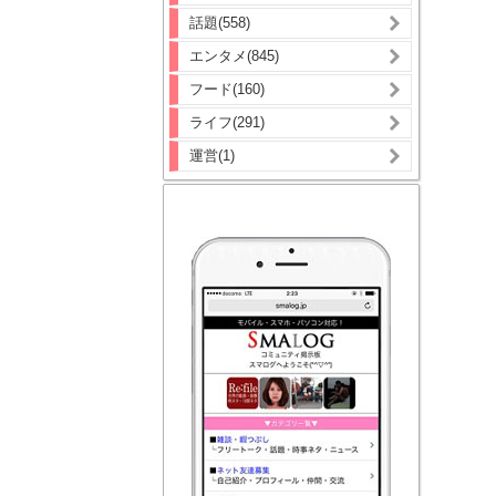
話題(558)
エンタメ(845)
フード(160)
ライフ(291)
運営(1)