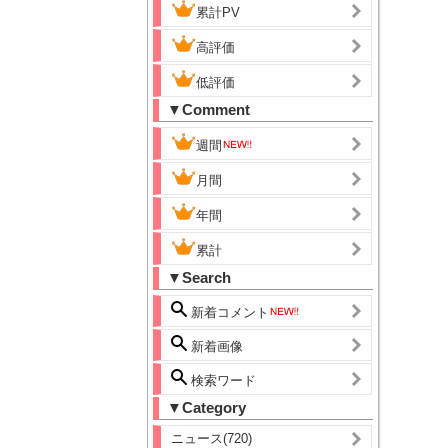
累計PV
高評価
低評価
▼Comment
週間
月間
年間
累計
▼Search
新着コメント
新着画像
検索ワード
▼Category
ニュース(720)