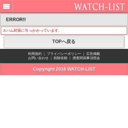
ERROR!!
スパム対策に引っかかっています。
TOPへ戻る
利用規約
｜
プライバシーポリシー
｜
広告掲載
お問い合わせ
｜
削除依頼
｜
捜査関係事項照会
Copyright 2016 WATCH-LIST