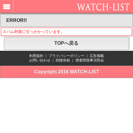
ERROR!!
スパム対策に引っかかっています。
TOPへ戻る
利用規約
｜
プライバシーポリシー
｜
広告掲載
お問い合わせ
｜
削除依頼
｜
捜査関係事項照会
Copyright 2016 WATCH-LIST