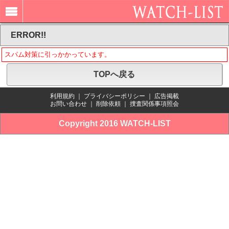
ERROR!!
スパム対策に引っかかっています。
TOPへ戻る
利用規約
｜
プライバシーポリシー
｜
広告掲載
お問い合わせ
｜
削除依頼
｜
捜査関係事項照会
Copyright 2016 WATCH-LIST