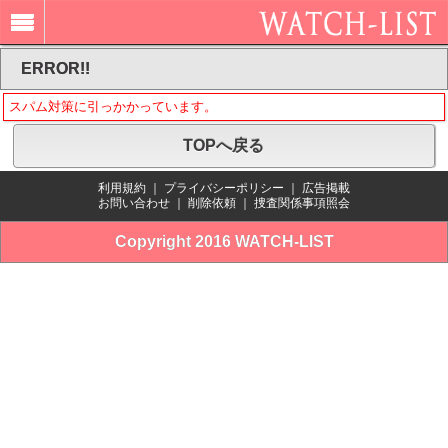
ERROR!!
スパム対策に引っかかっています。
TOPへ戻る
利用規約
｜
プライバシーポリシー
｜
広告掲載
お問い合わせ
｜
削除依頼
｜
捜査関係事項照会
Copyright 2016 WATCH-LIST