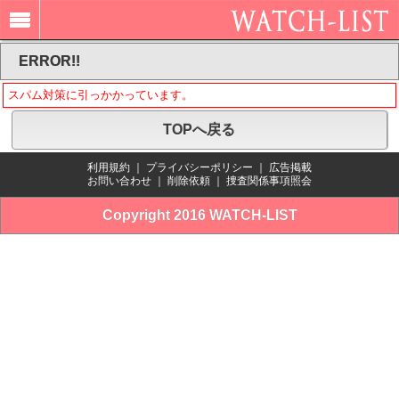
ERROR!!
スパム対策に引っかかっています。
TOPへ戻る
利用規約
｜
プライバシーポリシー
｜
広告掲載
お問い合わせ
｜
削除依頼
｜
捜査関係事項照会
Copyright 2016 WATCH-LIST