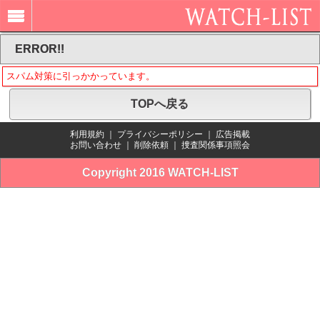
ERROR!!
スパム対策に引っかかっています。
TOPへ戻る
利用規約
｜
プライバシーポリシー
｜
広告掲載
お問い合わせ
｜
削除依頼
｜
捜査関係事項照会
Copyright 2016 WATCH-LIST