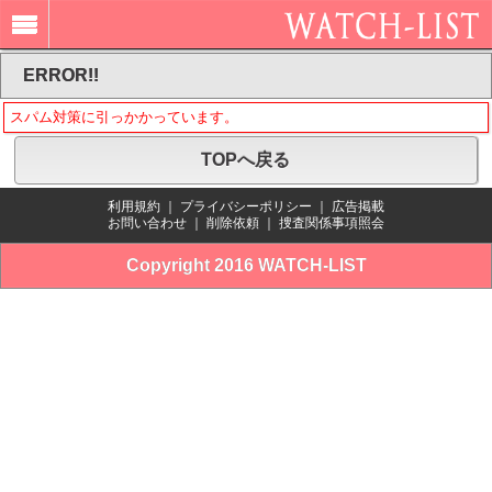
ERROR!!
スパム対策に引っかかっています。
TOPへ戻る
利用規約
｜
プライバシーポリシー
｜
広告掲載
お問い合わせ
｜
削除依頼
｜
捜査関係事項照会
Copyright 2016 WATCH-LIST