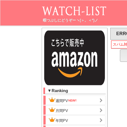
暇つぶしにどうぞーヽ(＞。＜*)ノ
ERR
スパム
▼Ranking
週間PV
月間PV
年間PV