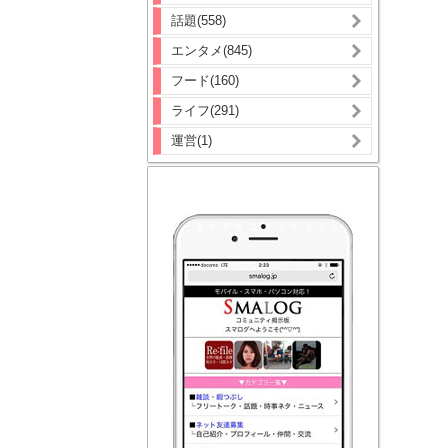
話題(558)
エンタメ(845)
フード(160)
ライフ(291)
運営(1)