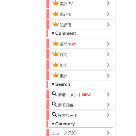
累計PV
高評価
低評価
▼Comment
週間
月間
年間
累計
▼Search
新着コメント
新着画像
検索ワード
▼Category
ニュース(720)