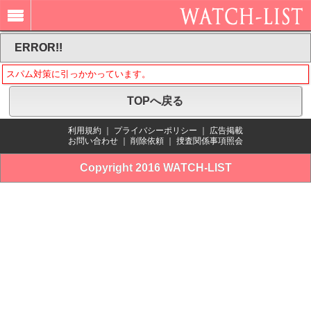
ERROR!!
スパム対策に引っかかっています。
TOPへ戻る
利用規約
｜
プライバシーポリシー
｜
広告掲載
お問い合わせ
｜
削除依頼
｜
捜査関係事項照会
Copyright 2016 WATCH-LIST