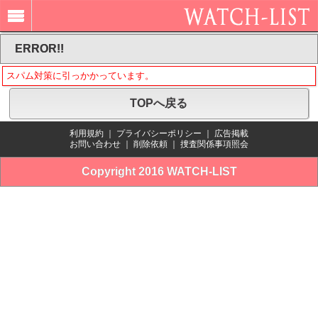
ERROR!!
スパム対策に引っかかっています。
TOPへ戻る
利用規約
｜
プライバシーポリシー
｜
広告掲載
お問い合わせ
｜
削除依頼
｜
捜査関係事項照会
Copyright 2016 WATCH-LIST