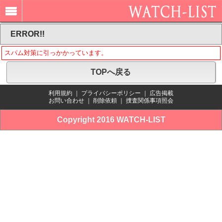
ERROR!!
スパム対策に引っかかっています。
TOPへ戻る
利用規約
｜
プライバシーポリシー
｜
広告掲載
お問い合わせ
｜
削除依頼
｜
捜査関係事項照会
Copyright 2016 WATCH-LIST