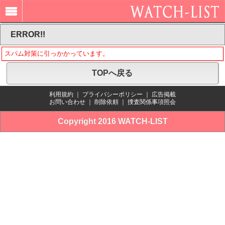
ERROR!!
スパム対策に引っかかっています。
TOPへ戻る
利用規約
｜
プライバシーポリシー
｜
広告掲載
お問い合わせ
｜
削除依頼
｜
捜査関係事項照会
Copyright 2016 WATCH-LIST