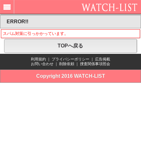
ERROR!!
スパム対策に引っかかっています。
TOPへ戻る
利用規約
｜
プライバシーポリシー
｜
広告掲載
お問い合わせ
｜
削除依頼
｜
捜査関係事項照会
Copyright 2016 WATCH-LIST