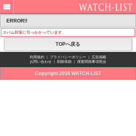
ERROR!!
スパム対策に引っかかっています。
TOPへ戻る
利用規約
｜
プライバシーポリシー
｜
広告掲載
お問い合わせ
｜
削除依頼
｜
捜査関係事項照会
Copyright 2016 WATCH-LIST