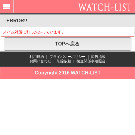
ERROR!!
スパム対策に引っかかっています。
TOPへ戻る
利用規約
｜
プライバシーポリシー
｜
広告掲載
お問い合わせ
｜
削除依頼
｜
捜査関係事項照会
Copyright 2016 WATCH-LIST