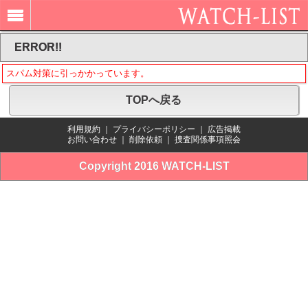
ERROR!!
スパム対策に引っかかっています。
TOPへ戻る
利用規約
｜
プライバシーポリシー
｜
広告掲載
お問い合わせ
｜
削除依頼
｜
捜査関係事項照会
Copyright 2016 WATCH-LIST