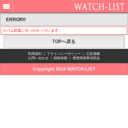
ERROR!!
スパム対策に引っかかっています。
TOPへ戻る
利用規約
｜
プライバシーポリシー
｜
広告掲載
お問い合わせ
｜
削除依頼
｜
捜査関係事項照会
Copyright 2016 WATCH-LIST