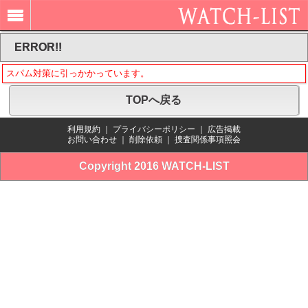
ERROR!!
スパム対策に引っかかっています。
TOPへ戻る
利用規約
｜
プライバシーポリシー
｜
広告掲載
お問い合わせ
｜
削除依頼
｜
捜査関係事項照会
Copyright 2016 WATCH-LIST