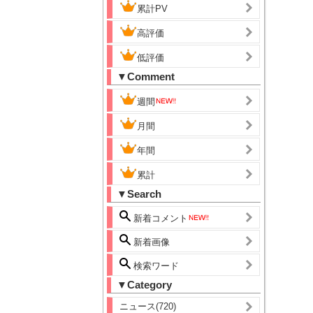
累計PV
高評価
低評価
▼Comment
週間
月間
年間
累計
▼Search
新着コメント
新着画像
検索ワード
▼Category
ニュース(720)