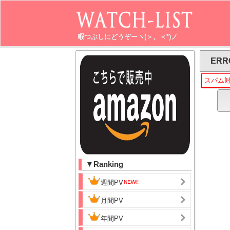
暇つぶしにどうぞーヽ(＞。＜*)ノ
ERR
スパム
▼Ranking
週間PV
月間PV
年間PV