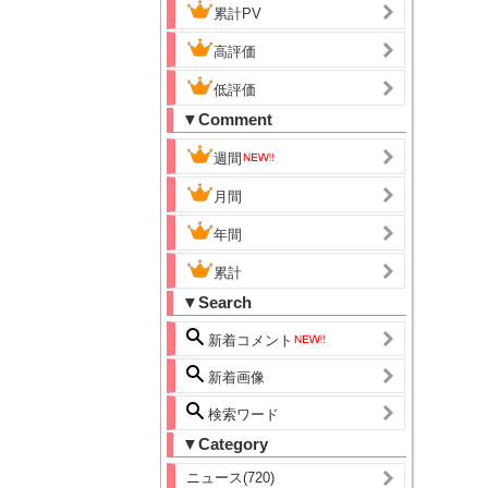
累計PV
高評価
低評価
▼Comment
週間
月間
年間
累計
▼Search
新着コメント
新着画像
検索ワード
▼Category
ニュース(720)