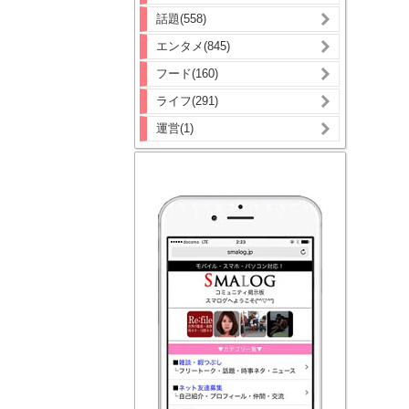
話題(558)
エンタメ(845)
フード(160)
ライフ(291)
運営(1)