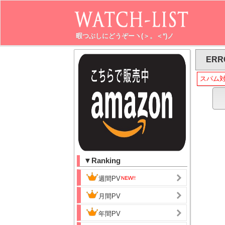
暇つぶしにどうぞーヽ(＞。＜*)ノ
ERR
スパム
▼Ranking
週間PV
月間PV
年間PV