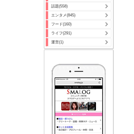
話題(558)
エンタメ(845)
フード(160)
ライフ(291)
運営(1)