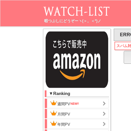
暇つぶしにどうぞーヽ(＞。＜*)ノ
ERR
スパム
▼Ranking
週間PV
月間PV
年間PV