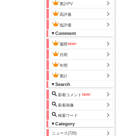
累計PV
高評価
低評価
▼Comment
週間
月間
年間
累計
▼Search
新着コメント
新着画像
検索ワード
▼Category
ニュース(720)