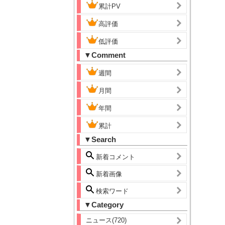
累計PV
高評価
低評価
▼Comment
週間
月間
年間
累計
▼Search
新着コメント
新着画像
検索ワード
▼Category
ニュース(720)