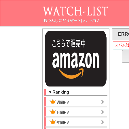
暇つぶしにどうぞーヽ(＞。＜*)ノ
ERR
スパム
▼Ranking
週間PV
月間PV
年間PV