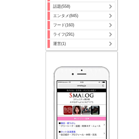
話題(558)
エンタメ(845)
フード(160)
ライフ(291)
運営(1)